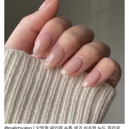
@nailsbyalsn | 오벌형 쉐입에 손톱 색과 비슷한 누드 컬러로