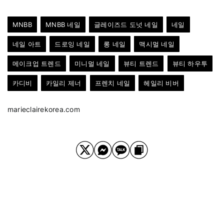
MNBB
MNBB 네일
글레이즈드 도넛 네일
네일
네일 아트
드로잉 네일
롱 네일
맥시멀 네일
메이크업 트렌드
미니멀 네일
뷰티 트렌드
뷰티 하우투
카디비
카일리 제너
프렌치 네일
헤일리 비버
marieclairekorea.com