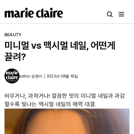
콘
텐
츠
로
BEAUTY
건
미니멀 vs 맥시멀 네일, 어떤게
너
뛰
끌려?
기
editor
송현아
|
2023년 08월 16일
비우거나, 과하거나! 깔끔한 멋의 미니멀 네일과 과감
할수록 빛나는 맥시멀 네일의 매력 대결.