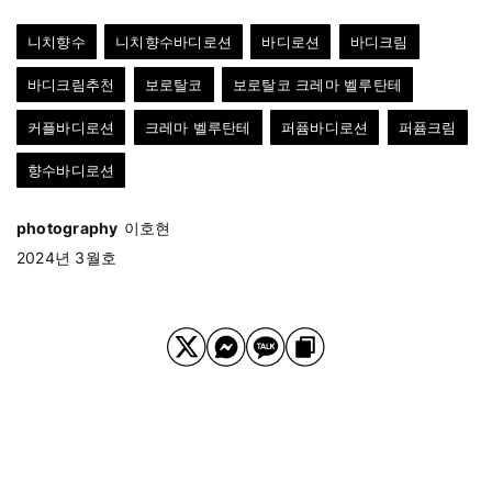
니치향수
니치향수바디로션
바디로션
바디크림
바디크림추천
보로탈코
보로탈코 크레마 벨루탄테
커플바디로션
크레마 벨루탄테
퍼퓸바디로션
퍼퓸크림
향수바디로션
photography
이호현
2024년 3월호