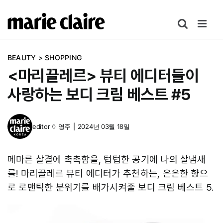
콘
텐
츠
로
BEAUTY
>
SHOPPING
건
<마리끌레르> 뷰티 에디터들이
너
뛰
사랑하는 보디 크림 베스트 #5
기
editor
이영주
|
2024년 03월 18일
메마른 살결에 촉촉함을, 텁텁한 공기에 나의 살냄새
를! 마리끌레르 뷰티 에디터가 추천하는, 은은한 향으
로 로맨틱한 분위기를 배가시켜줄 보디 크림 베스트 5.