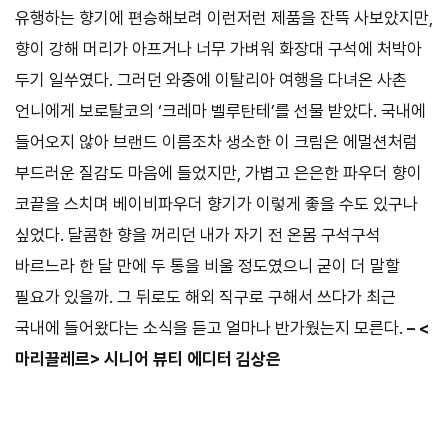
유행하는 향기에 편승해보려 이런저런 제품을 잔뜩 사보았지만,
향이 강해 머리가 아프거나 너무 가벼워 화장대 구석에 처박아
두기 일쑤였다. 그러던 와중에 이탈리아 여행을 다녀온 사촌
언니에게 보로탈코의 ‘크레마 벨루탄테’를 선물 받았다. 국내에
들어오지 않아 브랜드 이름조차 생소한 이 크림은 에멀션처럼
부드러운 질감도 마음에 들었지만, 가볍고 은은한 파우더 향이
코끝을 스치며 베이비파우더 향기가 이렇게 좋을 수도 있구나
싶었다. 달콤한 향을 꺼리던 내가 자기 전 온몸 구석구석
바르느라 한 달 만에 두 통을 비울 정도였으니 굳이 더 말할
필요가 있을까. 그 뒤로도 해외 직구로 구해서 쓰다가 최근
국내에 들어왔다는 소식을 듣고 얼마나 반가웠는지 모른다.
– <
마리끌레르> 시니어 뷰티 에디터 김상은
⠀⠀⠀