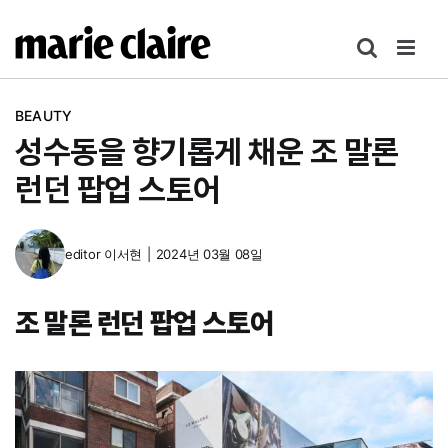
콘
텐
츠
로
BEAUTY
건
성수동을 향기롭게 채운 조 말론
너
뛰
런던 팝업 스토어
기
editor
이서현
|
2024년 03월 08일
조 말론 런던 팝업 스토어