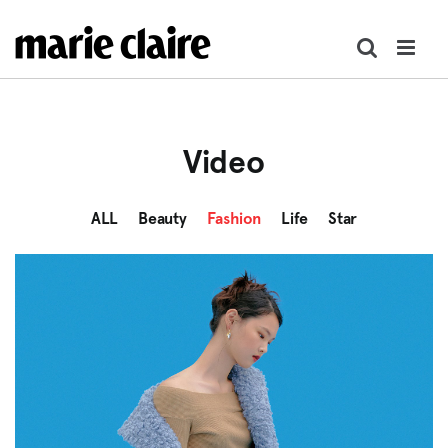
콘
텐
츠
로
건
너
Video
뛰
기
ALL
Beauty
Fashion
Life
Star