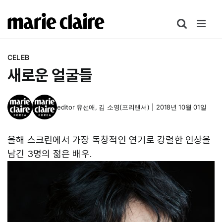
콘
텐
츠
로
CELEB
건
새로운 얼굴들
너
뛰
기
editor
유선애
,
김 소영(프리랜서)
|
2018년 10월 01일
올해 스크린에서 가장 독창적인 연기로 강렬한 인상을
남긴 3명의 젊은 배우.