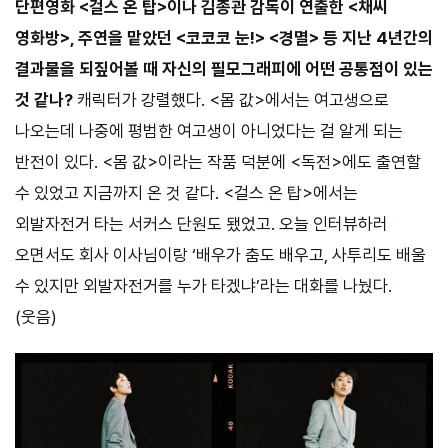
단편영화 <걸스 온 탑>이나 김종관 감독이 연출한 <채씨
영화방>, 주연을 맡았던 <코코코 눈!> <경멸> 등 지난 4년간의
결과물을 되짚어볼 때 자신의 필모그래피에 어떤 공통점이 있는
것 같나?
캐릭터가 강렬했다. <몸 값>에서는 여고생으로
나오는데 나중에 평범한 여고생이 아니었다는 걸 알게 되는
반전이 있다. <몸 값>이라는 작품 덕분에 <독전>에도 출연할
수 있었고 지금까지 온 것 같다. <걸스 온 탑>에서는
외발자전거 타는 서커스 단원도 됐었고. 오늘 인터뷰하러
오면서도 회사 이사님이랑 ‘배우가 춤도 배우고, 사투리도 배울
수 있지만 외발자전거를 누가 타겠냐’라는 대화를 나눴다.
(웃음)