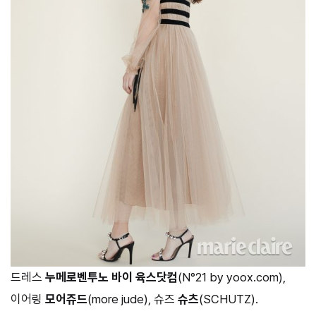
드레스
누메로벤투노 바이 육스닷컴
(N°21 by yoox.com),
이어링
모어쥬드
(more jude), 슈즈
슈츠
(SCHUTZ).