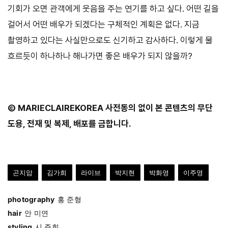
기회가 오면 관객에게 웃음을 주는 연기를 하고 싶다. 어떤 길을
걸어서 어떤 배우가 되겠다는 구체적인 계획은 없다. 지금
촬영하고 있다는 사실만으로도 신기하고 감사하다. 이렇게 물
흐르듯이 하나하나 해나가면 좋은 배우가 되지 않을까?
Ⓒ MARIECLAIREKOREA 사전동의 없이 본 콘텐츠의 무단
도용, 전재 및 복제, 배포를 금합니다.
곤지암
김가희
라이브
박지현
박화영
이주영
photography
홍 준형
hair
안 미연
styling
시 주희