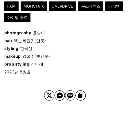
I AM
MONSTA X
OVERDRIVE
몬스타엑스
아이엠
아이엠 솔로
photography
윤송이
hair
백손희원(빗앤붓)
styling
현국선
makeup
염섭주(빗앤붓)
prop styling
장미래
2023년 8월호