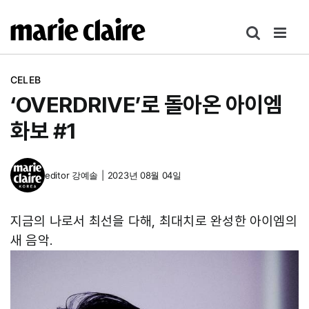
콘
텐
츠
로
CELEB
건
‘OVERDRIVE’로 돌아온 아이엠
너
뛰
화보 #1
기
editor
강예솔
|
2023년 08월 04일
지금의 나로서 최선을 다해, 최대치로 완성한 아이엠의
새 음악.