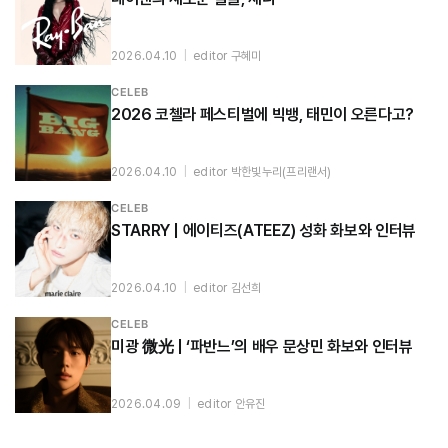
2026.04.10
|
editor 구혜미
CELEB
2026 코첼라 페스티벌에 빅뱅, 태민이 오른다고?
2026.04.10
|
editor 박한빛누리(프리랜서)
CELEB
STARRY | 에이티즈(ATEEZ) 성화 화보와 인터뷰
2026.04.10
|
editor 김선희
CELEB
미광 微光 | ‘파반느’의 배우 문상민 화보와 인터뷰
2026.04.09
|
editor 안유진