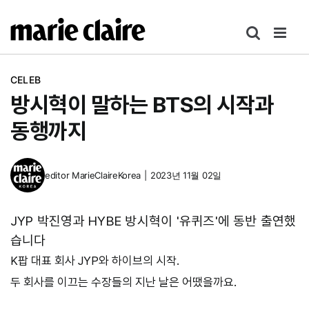
콘
텐
츠
로
CELEB
건
방시혁이 말하는 BTS의 시작과
너
뛰
동행까지
기
editor
MarieClaireKorea
|
2023년 11월 02일
JYP 박진영과 HYBE 방시혁이 '유퀴즈'에 동반 출연했
습니다
K팝 대표 회사 JYP와 하이브의 시작.
두 회사를 이끄는 수장들의 지난 날은 어땠을까요.