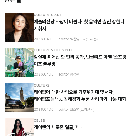
관련 글
CULTURE > ART
예술의전당 사장이 바뀐다. 첫 음악인 출신 장한나
지휘자
2026.04.10
|
editor 박한빛누리(프리랜서)
CULTURE > LIFESTYLE
잠실에 피어난 한 편의 동화, 반클리프 아펠 ‘스프링
이즈 블루밍’
2026.04.10
|
editor 송정현
CULTURE
케이팝에 대한 사랑으로 기후위기에 맞서자,
케이팝포플래닛 김혜경과 누룰 사리파와 나눈 대화
2026.04.10
|
editor 오소영(프리랜서)
CELEB
레이벤의 새로운 얼굴, 제니