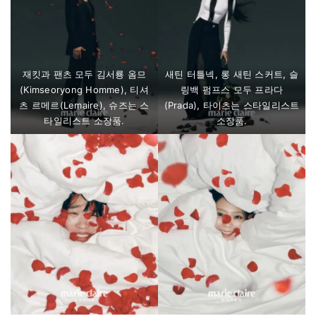
재킷과 팬츠 모두 김서룡 옴므
새틴 터틀넥, 롱 새틴 스커트, 슬
(Kimseoryong Homme), 티셔
링백 펌프스 모두 프라다
츠 르메르(Lemaire), 슈즈는 스
(Prada), 타이츠는 스타일리스트
타일리스트 소장품.
소장품.