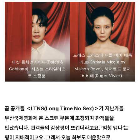
드레스 크리스티 니콜 바이 메종
재킷 돌체앤가바나(Dolce &
레브(Christie Nicole by
Gabbana), 셔츠는 스타일리스
Maison Reve), 헤어밴드 로저
트 소장품.
비비에(Roger Vivier).
⠀⠀⠀
곧 공개될 ＜LTNS(Long Time No Sex)＞가 지난가을
부산국제영화제 온 스크린 부문에 초청되며 관객들을
만났습니다. 관객들의 감상평이 뜨겁더라고요. ‘엄청 맵다’는
평이 지배적이고요. 그래서 오늘 화보도 매운맛으로