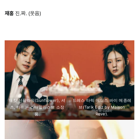
재홍
진.짜. (웃음)
⠀⠀⠀
재킷 선플라워(Sunflower), 셔
드레스 타릭 에디즈 바이 메종레
츠, 타이는 스타일리스트 소장
브(Tarik Ediz by Maison
품.
Reve).