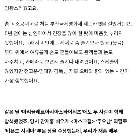
영광스러웠고요.
솜
＜소공녀＞로 처음 부산국제영화제 레드카펫을 걸었거든요.
5년 전에는 신인이어서 긴장을 많이 한 탓에 마음껏 누리지
못했어요. 그래서 이번에는 제대로 좀 즐겨보자 했죠.(웃음)
무대 위에서 여유롭게 손도 흔들어보고 관객들과 눈도
마주치고, 카메라도 보면서 즐기다 내려왔어요. 스케줄이
많았지만 전고운·임대형 감독님 재홍 오빠와 함께 있는 시간이
가장 행복했어요.
⠀⠀⠀
같은 날 ‘마리끌레르아시아스타어워즈’에도 두 사람이 함께
참석했었죠. 당시 안재홍 배우가 <마스크걸> ‘주오남’ 역할로
‘비욘드 시네마’ 부문 상을 수상했는데, 우리가 재홍 배우