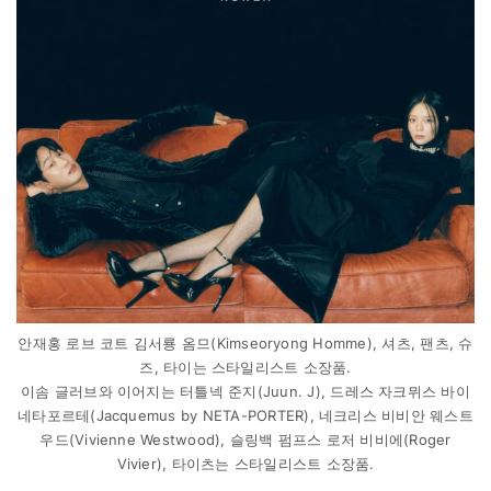
안재홍 로브 코트 김서룡 옴므(Kimseoryong Homme), 셔츠, 팬츠, 슈
즈, 타이는 스타일리스트 소장품.
이솜 글러브와 이어지는 터틀넥 준지(Juun. J), 드레스 자크뮈스 바이
네타포르테(Jacquemus by NETA-PORTER), 네크리스 비비안 웨스트
우드(Vivienne Westwood), 슬링백 펌프스 로저 비비에(Roger
Vivier), 타이츠는 스타일리스트 소장품.