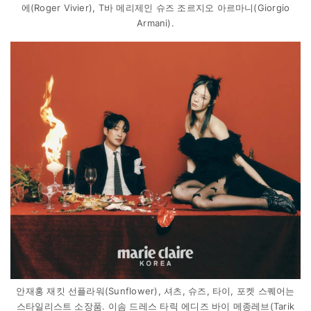
에(Roger Vivier), T바 메리제인 슈즈 조르지오 아르마니(Giorgio
Armani).
안재홍 재킷 선플라워(Sunflower), 셔츠, 슈즈, 타이, 포켓 스퀘어는
스타일리스트 소장품. 이솜 드레스 타릭 에디즈 바이 메종레브(Tarik