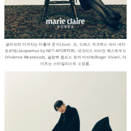
글러브와 이어지는 터틀넥 준지(Juun. J), 드레스 자크뮈스 바이 네타
포르테(Jacquemus by NET-APORTER), 네크리스 비비안 웨스트우드
(Vivienne Westwood), 슬링백 펌프스 로저 비비에(Roger Vivier), 타
이츠는 스타일리스트 소장품.