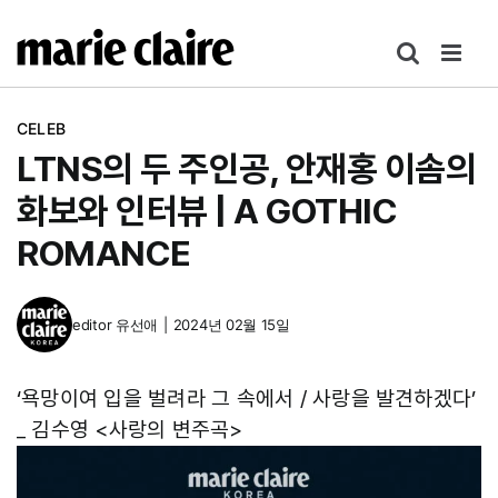
콘
텐
츠
로
CELEB
건
LTNS의 두 주인공, 안재홍 이솜의
너
뛰
화보와 인터뷰 | A GOTHIC
기
ROMANCE
editor
유선애
|
2024년 02월 15일
‘욕망이여 입을 벌려라 그 속에서 / 사랑을 발견하겠다’
_ 김수영 <사랑의 변주곡>