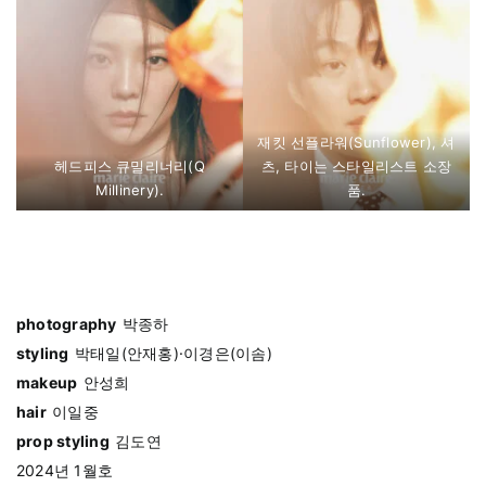
재킷 선플라워(Sunflower), 셔
헤드피스 큐밀리너리(Q
츠, 타이는 스타일리스트 소장
Millinery).
품.
⠀⠀⠀
photography
박종하
styling
박태일(안재홍)·이경은(이솜)
makeup
안성희
hair
이일중
prop styling
김도연
2024년 1월호