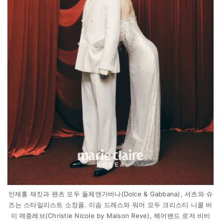
안재홍 재킷과 팬츠 모두 돌체앤가바나(Dolce & Gabbana), 셔츠와 슈
즈는 스타일리스트 소장품. 이솜 드레스와 워머 모두 크리스티 니콜 바
이 메종레브(Christie Nicole by Maison Reve), 헤어밴드 로저 비비