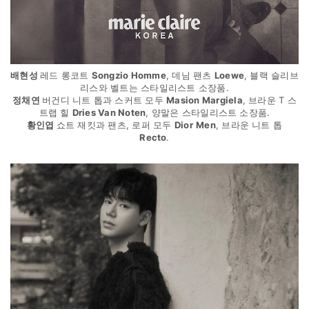
배현성
레드 롱코트
Songzio Homme
, 데님 팬츠
Loewe
, 블랙 슬리브
리스와 벨트는 스타일리스트 소장품.
정채연
버건디 니트 톱과 스커트 모두
Masion Margiela
, 브라운 T 스
트랩 힐
Dries Van Noten
, 양말은 스타일리스트 소장품.
황인엽
쇼트 재킷과 팬츠, 로퍼 모두
Dior
Men
, 브라운 니트 톱
Recto
.