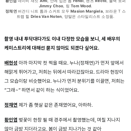
황인엽
네이비 재킷
Ami
, 안에 입은 톱
Fendi
, 팬츠
Recto
, 블랙 로퍼
Jimmy
Choo
, 링
Tom Wood
.
정채연
버건디 니트 톱과 스커트 모두
Masion Margiela
, 브라운 T 스
트랩 힐
Dries Van Noten
, 양말은 스타일리스트 소장품.
촬영 내내 투닥대다가도 이내 다정한 모습을 보니, 세 배우의
케미스트리에 대해선 묻지 않아도 되겠다 싶어요.
배현성
아까 마지막 컷 찍을 때요. 누나(정채연)가 먼저 앞에서
해맑게 뛰어가고, 저희는 뒤에서 따라갔잖아요. 드라마 현장이
그 모습이랑 비슷했어요. 누나가 먼저 분위기를 이끌면, 저희는
“그래~” 하면서 같이 하는 식이었어요.
정채연
제가 좀 햇살 같은 존재였어요, 아하하.
황인엽
벚꽃이 한창 필 때 경주에서 촬영했는데, 며칠 지나지
않아 금방 지더라고요. 봄이 금방 지나가는 것 같아