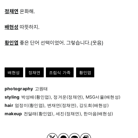
정채연
온화해.
배현성
따뜻하지.
황인엽
좋은 단어 선택이었어. 그렇습니다.(웃음)
배현성
정채연
조립식 가족
황인엽
photography
고원태
styling
박성배(황인엽), 정겨운(정채연), MSG서울(배현성)
hair
엄정미(황인엽), 변재연(정채연), 강도희(배현성)
makeup
전달래(황인엽), 세진(정채연), 한마음(배현성)