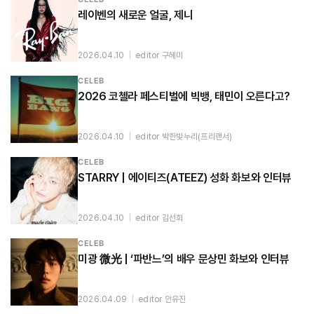
레이벤의 새로운 얼굴, 제니
2026.04.10
|
editor 구혜미
CELEB
2026 코첼라 페스티벌에 빅뱅, 태민이 오른다고?
2026.04.10
|
editor 박한빛누리(프리랜서)
CELEB
STARRY | 에이티즈(ATEEZ) 성화 화보와 인터뷰
2026.04.10
|
editor 김선희
CELEB
미광 微光 | ‘파반느’의 배우 문상민 화보와 인터뷰
2026.04.09
|
editor 안유진