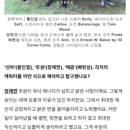
왼쪽부터 |
황인엽
레드 앙고라 니트 스웨터
Bally
, 레이어드한 셔츠
Sefr
, 스트라이프 팬츠
Celine
, 슈즈
Balenciaga
, 링
Tom
Wood
.
정채연
리본 디테일 핑크 드레스와 블랙 실크 팬츠, 부츠 모두
Prada
.
배현성
재킷과 셔츠, 팬츠 모두
Ami
, 로퍼
Ernest W. Baker by 10
Corso Como
, 양말은 스타일리스트 소장품.
‘산하’(황인엽), ‘주원’(정채연), ‘해준’(배현성). 각자의
캐릭터를 어떤 식으로 해석하고 탐구했나요?
정채연
주원이 워낙 에너지가 넘치고 밝은 사람이에요. 그렇게
보이는 데에 모종의 이유가 있긴 하지만요. 그래서 최대한 제
안의 긍정적이고 밝은 면을 끌어올리려고 노력했어요. 어떤
일이 일어났을 때 옆면, 뒷면을 보려고 하지 않고 최대한
직선적이고 심플하게 생각하려고 했고요. 그게 주원의