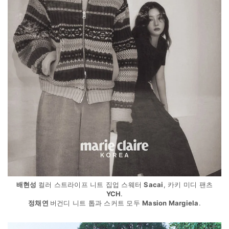
배현성
컬러 스트라이프 니트 집업 스웨터
Sacai
, 카키 미디 팬츠
YCH
.
정채연
버건디 니트 톱과 스커트 모두
Masion Margiela
.