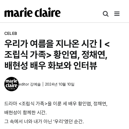
콘
텐
츠
로
CELEB
건
우리가 여름을 지나온 시간 | <
너
뛰
조립식 가족> 황인엽, 정채연,
기
배현성 배우 화보와 인터뷰
editor
강예솔
|
2024년 10월 10일
드라마 <조립식 가족>을 이룬 세 배우 황인엽, 정채연,
배현성이 함께한 시간.
그 속에서 너와 내가 아닌 ‘우리’였던 순간.