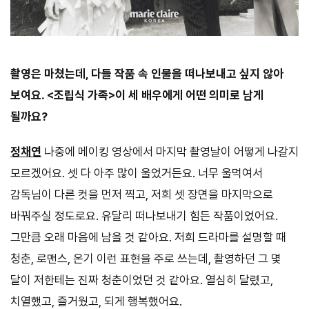
촬영은 마쳤는데, 다들 작품 속 인물을 떠나보내고 싶지 않아
보여요. <조립식 가족>이 세 배우에게 어떤 의미로 남게
될까요?
정채연
나중에 메이킹 영상에서 마지막 촬영날이 어떻게 나갈지
모르겠어요. 셋 다 아주 많이 울었거든요. 너무 울먹여서
감독님이 다른 컷을 먼저 찍고, 저희 셋 장면을 마지막으로
바꿔주실 정도로요. 유달리 떠나보내기 힘든 작품이었어요.
그만큼 오래 마음에 남을 것 같아요. 저희 드라마를 설명할 때
청춘, 로맨스, 온기 이런 표현을 주로 쓰는데, 촬영하던 그 몇
달이 저한테는 진짜 청춘이었던 것 같아요. 열심히 달렸고,
치열했고, 즐거웠고, 되게 행복했어요.