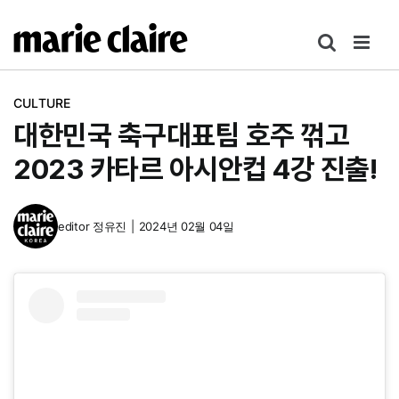
콘
텐
츠
로
CULTURE
건
대한민국 축구대표팀 호주 꺾고
너
뛰
2023 카타르 아시안컵 4강 진출!
기
editor
정유진
|
2024년 02월 04일