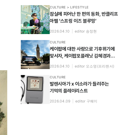
CULTURE > LIFESTYLE
잠실에 피어난 한 편의 동화, 반클리프
아펠 ‘스프링 이즈 블루밍’
2026.04.10
|
editor 송정현
CULTURE
케이팝에 대한 사랑으로 기후위기에
맞서자, 케이팝포플래닛 김혜경과
누룰 사리파와 나눈 대화
2026.04.10
|
editor 오소영(프리랜서)
CULTURE
발렌시아가 x 이소라가 들려주는
기억의 플레이리스트
2026.04.09
|
editor 구혜미