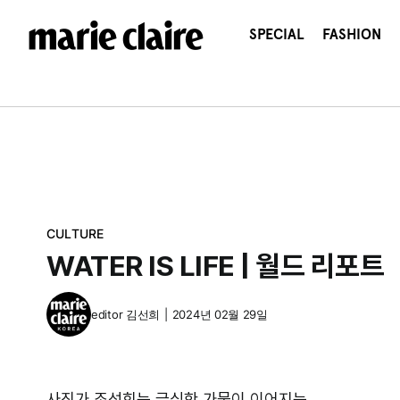
콘
텐
SPECIAL
FASHION
츠
로
건
너
뛰
기
CULTURE
WATER IS LIFE | 월드 리포트
editor
김선희
|
2024년 02월 29일
사진가 조선희는 극심한 가뭄이 이어지는