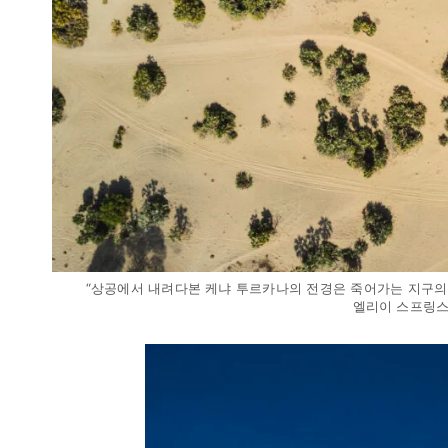
“상공에서 내려다본 케냐 투르카나의 전경은 죽어가는 지구의 
엘리이 스프링스(El