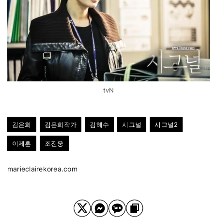
tvN
김은희
김은희작가
김혜수
시그널
시그널2
이제훈
조진웅
marieclairekorea.com