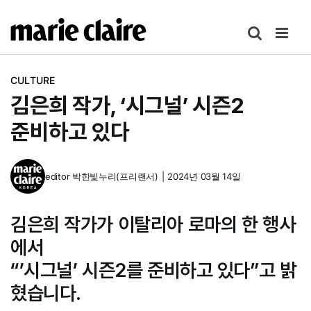
콘
텐
츠
로
CULTURE
건
김은희 작가, ‘시그널’ 시즌2
너
뛰
준비하고 있다
기
editor
박한빛누리(프리랜서)
|
2024년 03월 14일
김은희 작가가 이탈리아 로마의 한 행사
에서
“’시그널’ 시즌2를 준비하고 있다”고 밝
혔습니다.