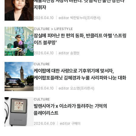
예술의전당 사장이 바뀐다. 첫 음악인 출신 장한나
지휘자
2026.04.10
|
editor 박한빛누리(프리랜서)
CULTURE > LIFESTYLE
잠실에 피어난 한 편의 동화, 반클리프 아펠 ‘스프링
이즈 블루밍’
2026.04.10
|
editor 송정현
CULTURE
케이팝에 대한 사랑으로 기후위기에 맞서자,
케이팝포플래닛 김혜경과 누룰 사리파와 나눈 대화
2026.04.10
|
editor 오소영(프리랜서)
CULTURE
발렌시아가 x 이소라가 들려주는 기억의
플레이리스트
2026.04.09
|
editor 구혜미