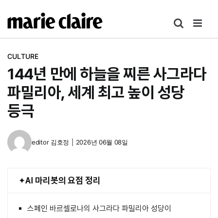
콘
텐
츠
로
CULTURE
건
144년 만에 하늘을 찌른 사그라다
너
뛰
파밀리아, 세계 최고 높이 성당
기
등극
editor
김호정
|
2026년 06월 08일
AI 마리봇의 요점 정리
스페인 바르셀로나의 사그라다 파밀리아 성당이