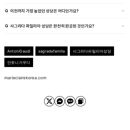
A
가장 높은 중앙 탑인 예수 그리스도의 탑이 완공되면서 성당의 높이는
Q
이전까지 가장 높았던 성당은 어디인가요?
172.5미터에 이르렀습니다.
A
161.5미터 높이를 자랑하던 독일의 울름 대성당이 이전까지 가장 높은
Q
사그라다 파밀리아 성당은 완전히 완공된 것인가요?
성당이었습니다.
A
아닙니다. 예수 그리스도의 탑은 완공되었으나 영광의 파사드를 비롯한
여러 부분의 공사는 앞으로도 수년간 계속될 예정입니다.
AntoniGaudí
sagradafamilia
사그라다파밀리아성당
안토니가우디
marieclairekorea.com