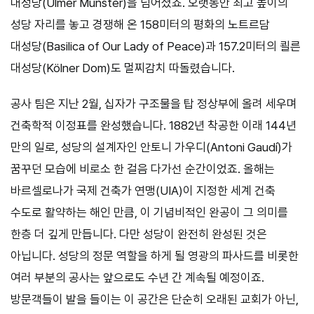
대성당(Ulmer Münster)을 넘어셨죠. 오랫동안 최고 높이의
성당 자리를 놓고 경쟁해 온 158미터의 평화의 노트르담
대성당(Basilica of Our Lady of Peace)과 157.2미터의 쾰른
대성당(Kölner Dom)도 멀찌감치 따돌렸습니다.
공사 팀은 지난 2월, 십자가 구조물을 탑 정상부에 올려 세우며
건축학적 이정표를 완성했습니다. 1882년 착공한 이래 144년
만의 일로, 성당의 설계자인 안토니 가우디(Antoni Gaudí)가
꿈꾸던 모습에 비로소 한 걸음 다가선 순간이었죠. 올해는
바르셀로나가 국제 건축가 연맹(UIA)이 지정한 세계 건축
수도로 활약하는 해인 만큼, 이 기념비적인 완공이 그 의미를
한층 더 깊게 만듭니다. 다만 성당이 완전히 완성된 것은
아닙니다. 성당의 정문 역할을 하게 될 영광의 파사드를 비롯한
여러 부분의 공사는 앞으로도 수년 간 계속될 예정이죠.
방문객들이 발을 들이는 이 공간은 단순히 오래된 교회가 아닌,