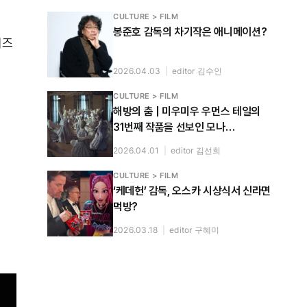
CULTURE > FILM
봉준호 감독의 차기작은 애니메이션?
리즈
2026.04.03
|
editor 김수인
CULTURE > FILM
해방의 춤 | 미우미우 우먼스 테일의
31번째 작품을 선보인 모나
파스트볼드 감독 인터뷰
2026.04.01
|
editor 김선희
CULTURE > FILM
‘케데헌’ 감독, 오스카 시상식서 신라면
먹방?
2026.03.18
|
editor 구혜미