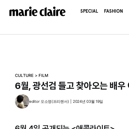
콘
텐
SPECIAL
FASHION
츠
로
건
너
뛰
기
CULTURE
>
FILM
6월, 광선검 들고 찾아오는 배우
editor
오소영(프리랜서)
|
2024년 03월 19일
6월 4일 공개되는 <애콜라이트>