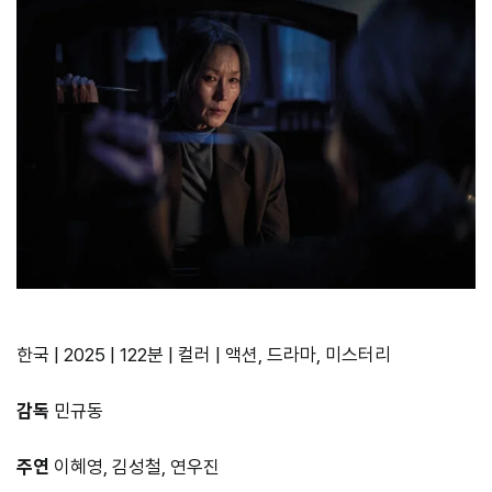
한국 | 2025 | 122분 | 컬러 | 액션, 드라마, 미스터리
감독
민규동
주연
이혜영, 김성철, 연우진