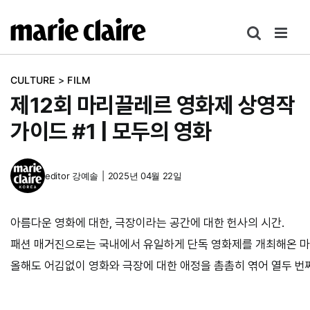
콘
텐
츠
로
CULTURE
>
FILM
건
제12회 마리끌레르 영화제 상영작
너
뛰
가이드 #1 | 모두의 영화
기
editor
강예솔
|
2025년 04월 22일
아름다운 영화에 대한, 극장이라는 공간에 대한 헌사의 시간.
패션 매거진으로는 국내에서 유일하게 단독 영화제를 개최해온
올해도 어김없이 영화와 극장에 대한 애정을 촘촘히 엮어 열두 번