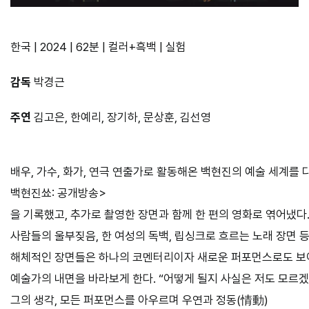
한국 | 2024 | 62분 | 컬러+흑백 | 실험
감독
박경근
주연
김고은, 한예리, 장기하, 문상훈, 김선영
배우, 가수, 화가, 연극 연출가로 활동해온 백현진의 예술 세계를 다
백현진쑈: 공개방송>
을 기록했고, 추가로 촬영한 장면과 함께 한 편의 영화로 엮어냈다
사람들의 울부짖음, 한 여성의 독백, 립싱크로 흐르는 노래 장면 
해체적인 장면들은 하나의 코멘터리이자 새로운 퍼포먼스로도 보
예술가의 내면을 바라보게 한다. “어떻게 될지 사실은 저도 모르
그의 생각, 모든 퍼포먼스를 아우르며 우연과 정동(情動)