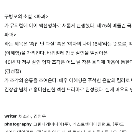
구병모의 소설 <파과>
가 뮤지컬에 이어 액션영화로 새롭게 탄생했다. 제75회 베를린 
파과>
라는 제목은 ‘흠집 난 과실’ 혹은 ‘여자의 나이 16세’라는 뜻으로,
(이혜영)을 가리킨다. 바퀴벌레 잡듯 살인을 일삼아온
40년 차 청부 살인 업자 조각은 어느 날 작은 호의에 마음이 동한
(김성철)
가 조각의 숨통을 조여온다. 배우 이혜영은 푸석한 은발의 킬러로 
긴장감 넘치고 흥미진진한 액션 드라마로 완성됐다. 실제 배우의 연
writer
채소라, 김영우
photography
그린나래미디어(주), 넥스트엔터테인먼트, (주)도
키엔터테인먼트, (주)비하인드 더 씬 컴퍼니, 빅스톤스튜디오, (주)