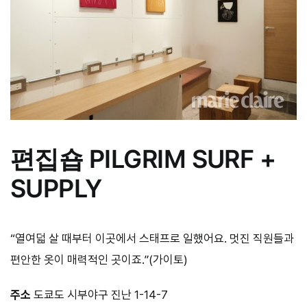
편집숍 PILGRIM SURF +
SUPPLY
“열여덟 살 때부터 이곳에서 스태프로 일했어요. 멋진 직원들과
편안한 옷이 매력적인 곳이죠.”(가이토)
주소
도쿄도 시부야구 진난 1-14-7