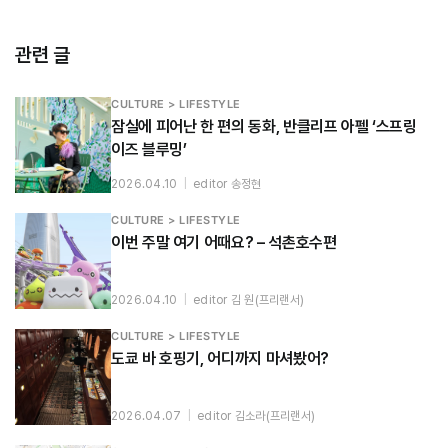
관련 글
CULTURE > LIFESTYLE
잠실에 피어난 한 편의 동화, 반클리프 아펠 ‘스프링
이즈 블루밍’
2026.04.10
|
editor 송정현
CULTURE > LIFESTYLE
이번 주말 여기 어때요? – 석촌호수편
2026.04.10
|
editor 김 원(프리랜서)
CULTURE > LIFESTYLE
도쿄 바 호핑기, 어디까지 마셔봤어?
2026.04.07
|
editor 김소라(프리랜서)