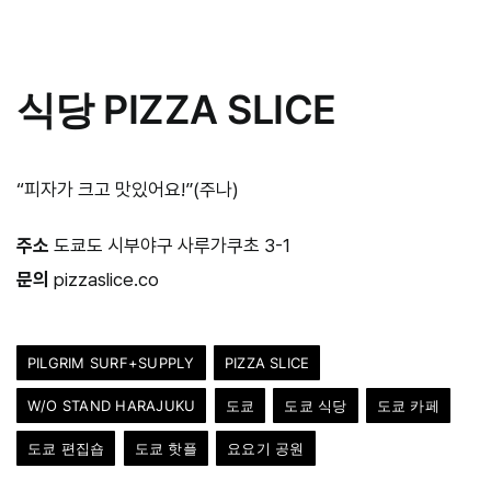
식당 PIZZA SLICE
“피자가 크고 맛있어요!”(주나)
주소
도쿄도 시부야구 사루가쿠초 3-1
문의
pizzaslice.co
PILGRIM SURF+SUPPLY
PIZZA SLICE
W/O STAND HARAJUKU
도쿄
도쿄 식당
도쿄 카페
도쿄 편집숍
도쿄 핫플
요요기 공원