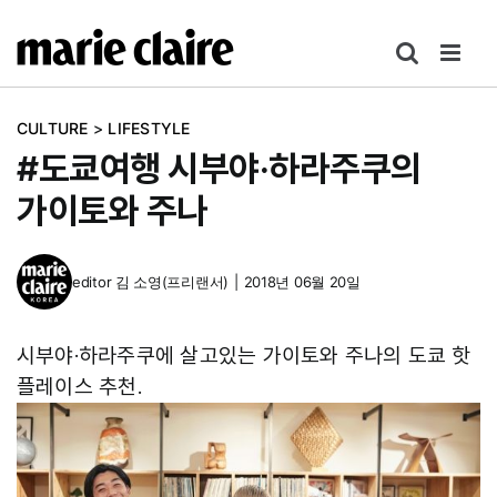
콘
텐
츠
로
CULTURE
>
LIFESTYLE
건
#도쿄여행 시부야·하라주쿠의
너
뛰
가이토와 주나
기
editor
김 소영(프리랜서)
|
2018년 06월 20일
시부야·하라주쿠에 살고있는 가이토와 주나의 도쿄 핫
플레이스 추천.