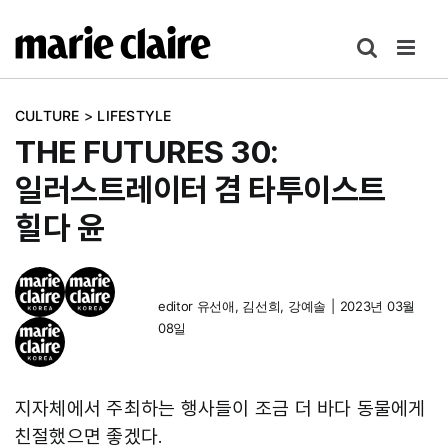
콘
텐
츠
로
CULTURE
>
LIFESTYLE
건
THE FUTURES 30:
너
뛰
일러스트레이터 겸 타투이스트
기
힐다 윤
editor
유선애
,
김선희
,
강예솔
|
2023년 03월
08일
지자체에서 주최하는 행사들이 조금 더 바다 동물에게
친절했으면 좋겠다.