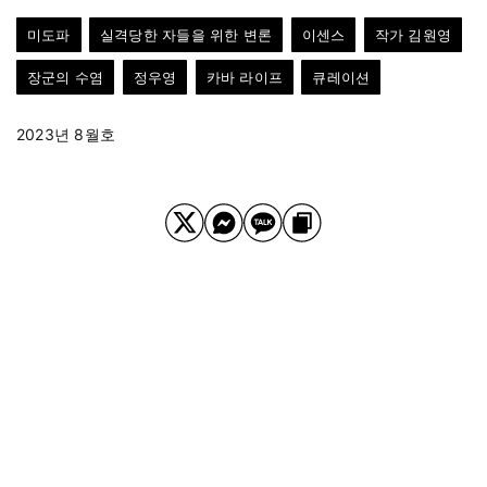
미도파
실격당한 자들을 위한 변론
이센스
작가 김원영
장군의 수염
정우영
카바 라이프
큐레이션
2023년 8월호