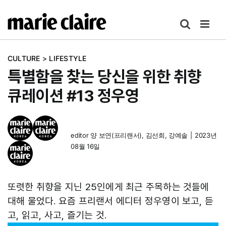
콘
텐
츠
로
CULTURE
>
LIFESTYLE
건
특별함을 찾는 당신을 위한 취향
너
뛰
큐레이션 #13 정우영
기
editor
양 보연(프리랜서)
,
김선희
,
강예솔
|
2023년
08월 16일
또렷한 취향을 지닌 25인에게 최근 주목하는 것들에
대해 물었다. 요즘 프리랜서 에디터 정우영이 보고, 듣
고, 읽고, 사고, 즐기는 것.