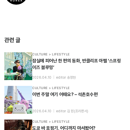
관련 글
CULTURE > LIFESTYLE
잠실에 피어난 한 편의 동화, 반클리프 아펠 ‘스프링
이즈 블루밍’
2026.04.10
|
editor 송정현
CULTURE > LIFESTYLE
이번 주말 여기 어때요? – 석촌호수편
2026.04.10
|
editor 김 원(프리랜서)
CULTURE > LIFESTYLE
도쿄 바 호핑기, 어디까지 마셔봤어?