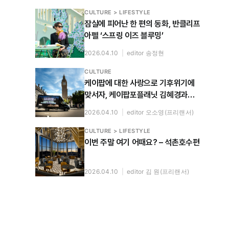
CULTURE > LIFESTYLE
잠실에 피어난 한 편의 동화, 반클리프
아펠 ‘스프링 이즈 블루밍’
2026.04.10
|
editor 송정현
CULTURE
케이팝에 대한 사랑으로 기후위기에
맞서자, 케이팝포플래닛 김혜경과
누룰 사리파와 나눈 대화
2026.04.10
|
editor 오소영(프리랜서)
CULTURE > LIFESTYLE
이번 주말 여기 어때요? – 석촌호수편
2026.04.10
|
editor 김 원(프리랜서)