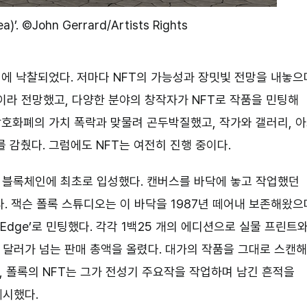
)’. ©John Gerrard/Artists Rights
만 달러에 낙찰되었다. 저마다 NFT의 가능성과 장밋빛 전망을 내놓으
’이라 전망했고, 다양한 분야의 창작자가 NFT로 작품을 민팅해
 암호화폐의 가치 폭락과 맞물려 곤두박질했고, 작가와 갤러리, 
 감췄다. 그럼에도 NFT는 여전히 진행 중이다.
 NFT가 블록체인에 최초로 입성했다. 캔버스를 바닥에 놓고 작업했던
. 잭슨 폴록 스튜디오는 이 바닥을 1987년 떼어내 보존해왔으
e Edge’로 민팅했다. 각각 1백25 개의 에디션으로 실물 프린트
만 달러가 넘는 판매 총액을 올렸다. 대가의 작품을 그대로 스캔해
 폴록의 NFT는 그가 전성기 주요작을 작업하며 남긴 흔적을
제시했다.