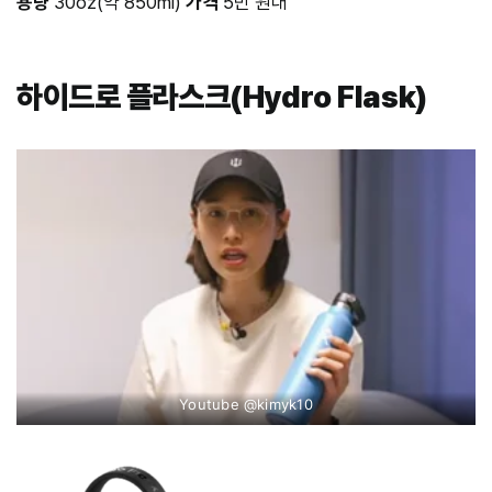
용량
30oz(약 850ml)
가격
5만 원대
하이드로 플라스크(Hydro Flask)
Youtube @kimyk10