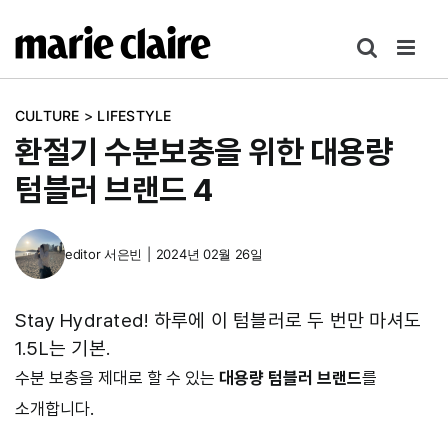
콘
텐
츠
로
CULTURE
>
LIFESTYLE
건
환절기 수분보충을 위한 대용량
너
뛰
텀블러 브랜드 4
기
editor
서은빈
|
2024년 02월 26일
Stay Hydrated! 하루에 이 텀블러로 두 번만 마셔도
1.5L는 기본.
수분 보충을 제대로 할 수 있는
대용량 텀블러 브랜드
를
소개합니다.