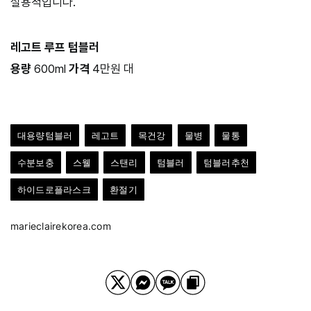
실용적입니다.
레고트 루프 텀블러
용량
600ml
가격
4만원 대
대용량텀블러
레고트
목건강
물병
물통
수분보충
스웰
스탠리
텀블러
텀블러추천
하이드로플라스크
환절기
marieclairekorea.com