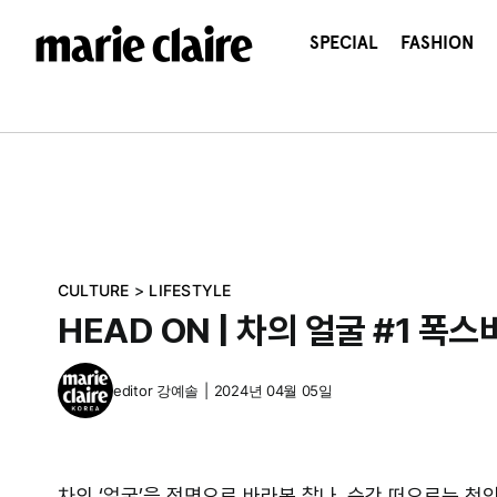
콘
텐
SPECIAL
FASHION
츠
로
건
너
뛰
기
CULTURE
>
LIFESTYLE
HEAD ON | 차의 얼굴 #1 폭스
editor
강예솔
|
2024년 04월 05일
차의 ‘얼굴’을 정면으로 바라본 찰나. 순간 떠오르는 첫