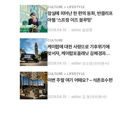
CULTURE > LIFESTYLE
잠실에 피어난 한 편의 동화, 반클리프
아펠 ‘스프링 이즈 블루밍’
2026.04.10
|
editor 송정현
CULTURE
케이팝에 대한 사랑으로 기후위기에
맞서자, 케이팝포플래닛 김혜경과
누룰 사리파와 나눈 대화
2026.04.10
|
editor 오소영(프리랜서)
CULTURE > LIFESTYLE
이번 주말 여기 어때요? – 석촌호수편
2026.04.10
|
editor 김 원(프리랜서)