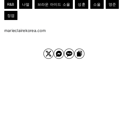
R&B
나얼
브라운 아이드 소울
성훈
소울
영준
정엽
marieclairekorea.com