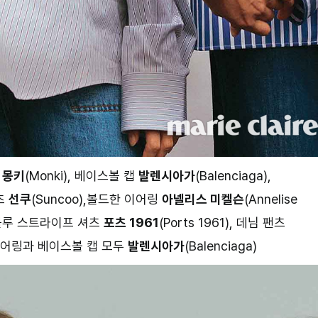
진
몽키
(Monki), 베이스볼 캡
발렌시아가
(Balenciaga),
팬츠
선쿠
(Suncoo),볼드한 이어링
아넬리스 미켈슨
(Annelise
a),블루 스트라이프 셔츠
포츠 1961
(Ports 1961), 데님 팬츠
드롭 이어링과 베이스볼 캡 모두
발렌시아가
(Balenciaga)