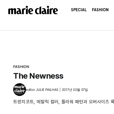
콘
텐
SPECIAL
FASHION
츠
로
건
너
뛰
기
FASHION
The Newness
editor
JULIE PAILHAS
|
2017년 02월 07일
트렌치코트, 메탈릭 컬러, 플라워 패턴과 오버사이즈 룩까