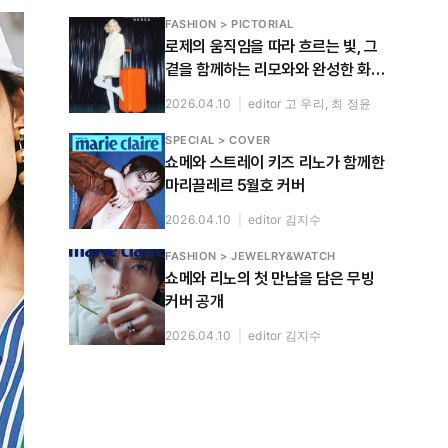
FASHION > PICTORIAL
로제의 움직임을 따라 흐르는 빛, 그
곁을 함께하는 리모와와 완성한 화보
공개
2026.04.10
|
editor 고 우리, 최 정윤
SPECIAL > COVER
쇼메와 스트레이 키즈 리노가 함께한
마리끌레르 5월호 커버
2026.04.10
|
editor 김지수
FASHION > JEWELRY&WATCH
쇼메와 리노의 첫 만남을 담은 무빙
커버 공개
2026.04.10
|
editor 김지수