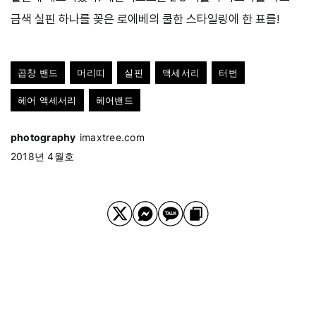
금색 실핀 하나를 꽂은 로에베의 쿨한 스타일링에 한 표를!
곱창 밴드
머리띠
실핀
액세서리
터번
헤어 액세서리
헤어밴드
photography
imaxtree.com
2018년 4월호