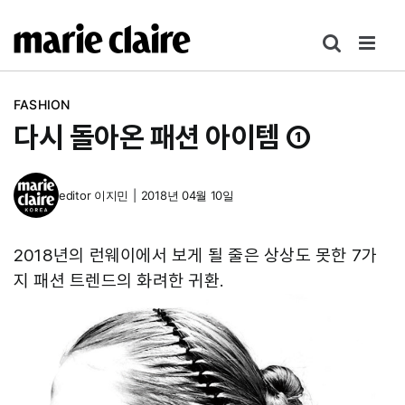
콘
텐
츠
로
FASHION
건
다시 돌아온 패션 아이템 ①
너
뛰
기
editor
이지민
|
2018년 04월 10일
2018년의 런웨이에서 보게 될 줄은 상상도 못한 7가
지 패션 트렌드의 화려한 귀환.