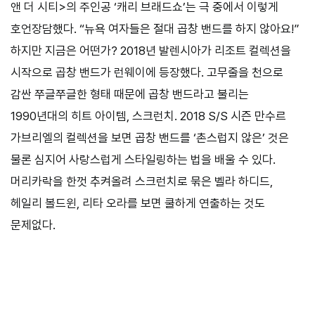
앤 더 시티>의 주인공 ‘캐리 브래드쇼’는 극 중에서 이렇게
호언장담했다. “뉴욕 여자들은 절대 곱창 밴드를 하지 않아요!”
하지만 지금은 어떤가? 2018년 발렌시아가 리조트 컬렉션을
시작으로 곱창 밴드가 런웨이에 등장했다. 고무줄을 천으로
감싼 쭈글쭈글한 형태 때문에 곱창 밴드라고 불리는
1990년대의 히트 아이템, 스크런치. 2018 S/S 시즌 만수르
가브리엘의 컬렉션을 보면 곱창 밴드를 ‘촌스럽지 않은’ 것은
물론 심지어 사랑스럽게 스타일링하는 법을 배울 수 있다.
머리카락을 한껏 추켜올려 스크런치로 묶은 벨라 하디드,
헤일리 볼드윈, 리타 오라를 보면 쿨하게 연출하는 것도
문제없다.