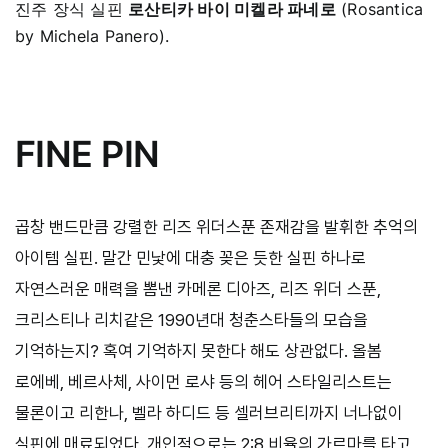
진주 장식 실핀
로산티카 바이 미켈라 파네로
(Rosantica
by Michela Panero).
FINE PIN
곱창 밴드만큼 강렬한 리즈 위더스푼 존재감을 발휘한 추억의
아이템 실핀. 말간 민낯에 대충 꽂은 듯한 실핀 하나로
자연스러운 매력을 뽐낸 카메론 디아즈, 리즈 위더 스푼,
크리스티나 리치같은 1990년대 청춘스타들의 모습을
기억하는지? 혹여 기억하지 못한다 해도 상관없다. 올봄
로에베, 베르사체, 사이먼 로샤 등의 헤어 스타일리스트는
물론이고 리한나, 벨라 하디드 등 셀러브리티까지 너나없이
실핀에 매료되었다. 개인적으로는 2:8 비율의 가르마를 타고