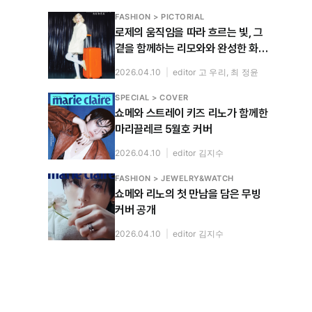
FASHION > PICTORIAL
로제의 움직임을 따라 흐르는 빛, 그
곁을 함께하는 리모와와 완성한 화보
공개
2026.04.10
|
editor 고 우리, 최 정윤
SPECIAL > COVER
쇼메와 스트레이 키즈 리노가 함께한
마리끌레르 5월호 커버
2026.04.10
|
editor 김지수
FASHION > JEWELRY&WATCH
쇼메와 리노의 첫 만남을 담은 무빙
커버 공개
2026.04.10
|
editor 김지수