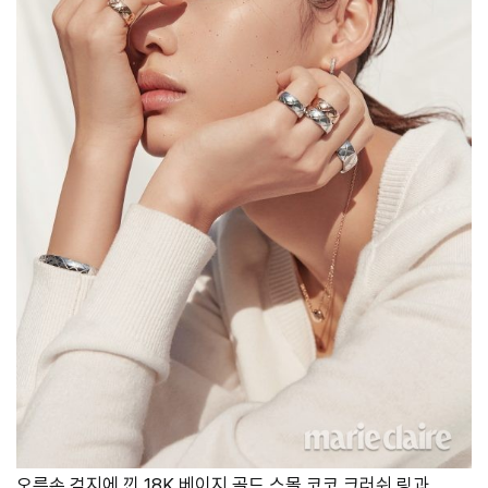
오른손 검지에 낀 18K 베이지 골드 스몰 코코 크러쉬 링과