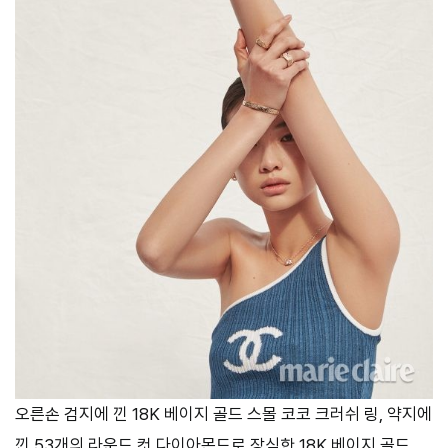
오른손 검지에 낀 18K 베이지 골드 스몰 코코 크러쉬 링, 약지에
낀 53개의 라운드 컷 다이아몬드로 장식한 18K 베이지 골드