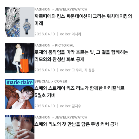
FASHION > JEWELRY&WATCH
까르띠에와 킹스 파운데이션이 그리는 워치메이킹의
미래
2026.04.10
|
editor 이나라
FASHION > PICTORIAL
로제의 움직임을 따라 흐르는 빛, 그 곁을 함께하는
리모와와 완성한 화보 공개
2026.04.10
|
editor 고 우리, 최 정윤
SPECIAL > COVER
쇼메와 스트레이 키즈 리노가 함께한 마리끌레르
5월호 커버
2026.04.10
|
editor 김지수
FASHION > JEWELRY&WATCH
쇼메와 리노의 첫 만남을 담은 무빙 커버 공개