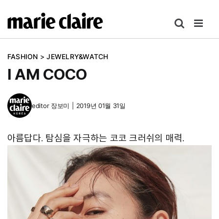
콘
텐
츠
로
FASHION
>
JEWELRY&WATCH
건
I AM COCO
너
뛰
기
editor
장보미
|
2019년 01월 31일
아름답다. 탐심을 자극하는 코코 크러쉬의 매력.