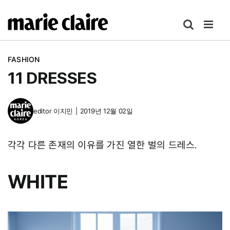
콘
텐
츠
로
FASHION
건
11 DRESSES
너
뛰
기
editor
이지민
|
2019년 12월 02일
각각 다른 존재의 이유를 가진 열한 벌의 드레스.
WHITE