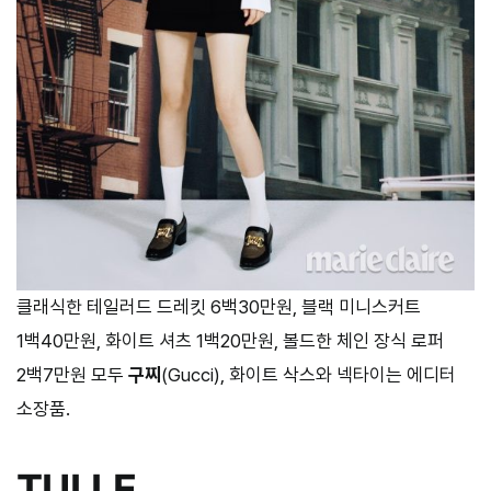
클래식한 테일러드 드레킷 6백30만원, 블랙 미니스커트
1백40만원, 화이트 셔츠 1백20만원, 볼드한 체인 장식 로퍼
2백7만원 모두
구찌
(Gucci), 화이트 삭스와 넥타이는 에디터
소장품.
TULLE