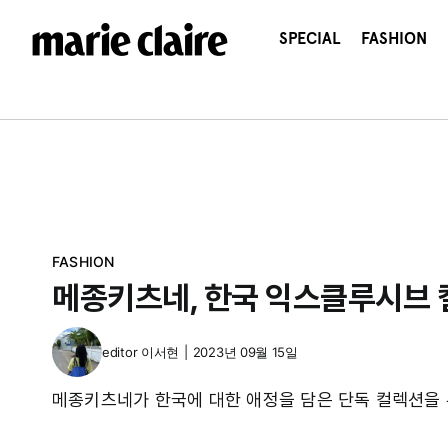
콘
텐
SPECIAL
FASHION
츠
로
건
너
뛰
기
FASHION
메종키츠네, 한국 익스클루시브 
editor
이서현
|
2023년 09월 15일
메종키츠네가 한국에 대한 애정을 담은 단독 컬렉션을