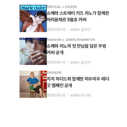
SPECIAL > COVER
쇼메와 스트레이 키즈 리노가 함께한
마리끌레르 5월호 커버
2026.04.10
|
editor 김지수
FASHION > JEWELRY&WATCH
쇼메와 리노의 첫 만남을 담은 무빙
커버 공개
2026.04.10
|
editor 김지수
FASHION
지지 하디드와 함께한 미우미우 레더
굿 캠페인 공개
2026.04.10
|
editor 이나라