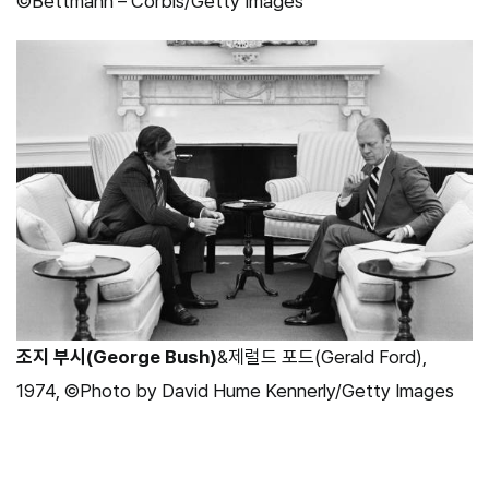
©Bettmann – Corbis/Getty Images
조지 부시(George Bush)
&제럴드 포드(Gerald Ford),
1974, ©Photo by David Hume Kennerly/Getty Images