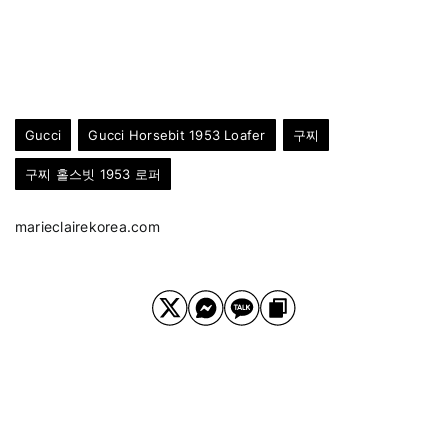
Gucci
Gucci Horsebit 1953 Loafer
구찌
구찌 홀스빗 1953 로퍼
marieclairekorea.com