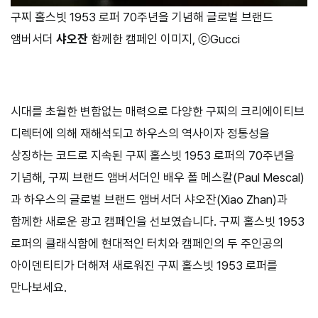
구찌 홀스빗 1953 로퍼 70주년을 기념해 글로벌 브랜드
앰버서더
샤오잔
함께한 캠페인 이미지, ⓒGucci
시대를 초월한 변함없는 매력으로 다양한 구찌의 크리에이티브
디렉터에 의해 재해석되고 하우스의 역사이자 정통성을
상징하는 코드로 지속된 구찌 홀스빗
1953
로퍼의
70
주년을
기념해
,
구찌 브랜드 앰버서더인 배우 폴 메스칼
(Paul Mescal)
과 하우스의 글로벌 브랜드 앰버서더 샤오잔
(Xiao Zhan)
과
함께한 새로운 광고 캠페인을 선보였습니다
.
구찌 홀스빗
1953
로퍼의 클래식함에 현대적인 터치와 캠페인의 두 주인공의
아이덴티티가 더해져 새로워진 구찌 홀스빗
1953
로퍼를
만나보세요
.