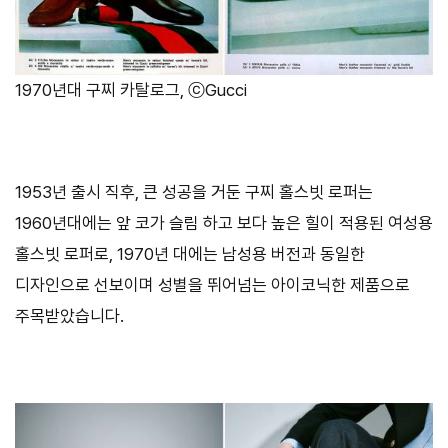
1970년대 구찌 카탈로그, ⓒGucci
1953
년 출시 직후
,
큰 성공을 거둔 구찌 홀스빗 로퍼는
1960
년대에는 앞 코가 슬림 하고 보다 높은 힐이 적용된 여성용
홀스빗 로퍼로
, 1970
년 대에는 남성용 버전과 동일한
디자인으로 선보이며 성별을 뛰어넘는 아이코닉한 제품으로
주목받았습니다
.