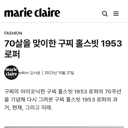
콘
텐
츠
로
FASHION
건
70살을 맞이한 구찌 홀스빗 1953
너
뛰
로퍼
기
editor
강서윤
|
2023년 10월 27일
구찌의 아이코닉한 구찌 홀스빗 1953 로퍼의 70주년
을 기념해 다시 그려본 구찌 홀스빗 1953 로퍼의 과
거, 현재, 그리고 미래.