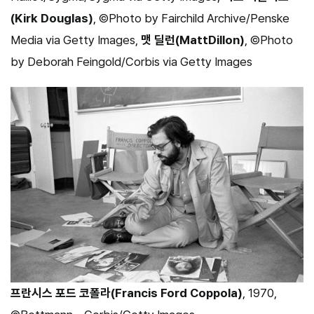
(Kirk Douglas)
, ©Photo by Fairchild Archive/Penske
Media via Getty Images,
맷 딜런(MattDillon)
, ©Photo
by Deborah Feingold/Corbis via Getty Images
프란시스 포드 코폴라(Francis Ford Coppola)
, 1970,