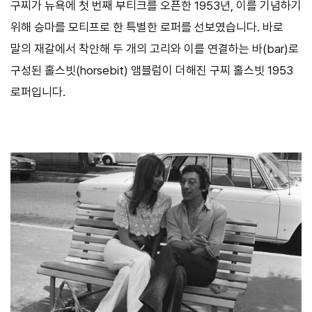
구찌가 뉴욕에 첫 번째 부티크를 오픈한
1953
년
,
이를 기념하기
위해 승마를 모티프로 한 특별한 로퍼를 선보였습니다
.
바로
말의 재갈에서 착안해 두 개의 고리와 이를 연결하는 바
(bar)
로
구성된 홀스빗
(horsebit)
앰블럼이 더해진 구찌 홀스빗
1953
로퍼입니다
.