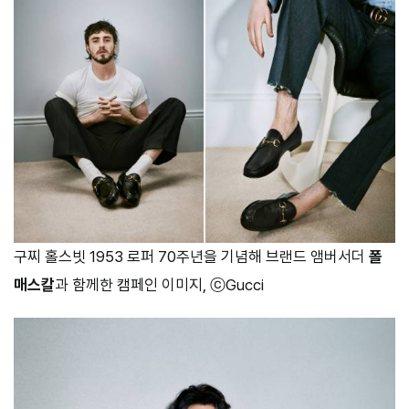
구찌 홀스빗 1953 로퍼 70주년을 기념해 브랜드 앰버서더
폴
매스칼
과 함께한 캠페인 이미지, ⓒGucci