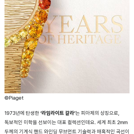
©Piaget
1973년에 탄생한
‘라임라이트 갈라’
는 피아제의 상징으로,
독보적인 미학을 선보이는 대표 컬렉션인데요. 세계 최초 2mm
두께의 기계식 핸드 와인딩 무브먼트 기술력과 ​매혹적인 곡선이