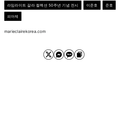
라임라이트 갈라 ​컬렉션 50주년 기념 전시
이준호
준호
피아제
marieclairekorea.com