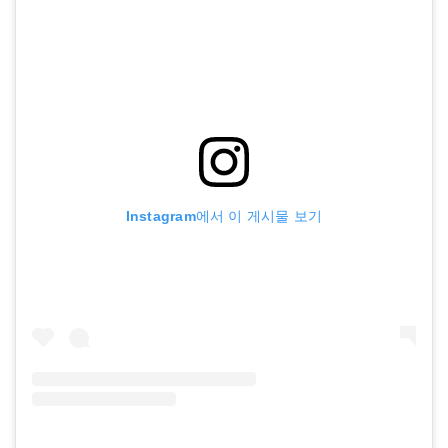
Instagram에서 이 게시물 보기