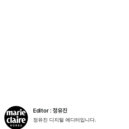
Editor :
정유진
정유진 디지털 에디터입니다.