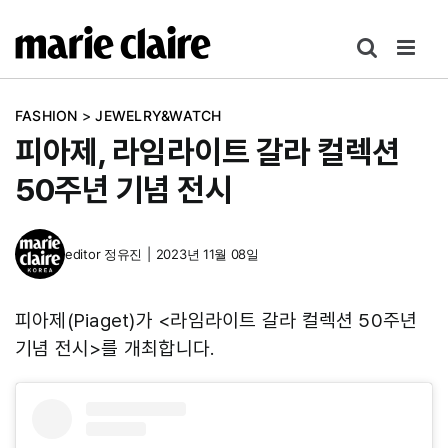
콘
텐
츠
로
FASHION
>
JEWELRY&WATCH
건
피아제, 라임라이트 갈라 ​컬렉션
너
뛰
50주년 기념 전시
기
editor
정유진
|
2023년 11월 08일
피아제(Piaget)가 <라임라이트 갈라 ​컬렉션 50주년
기념 전시>를 개최합니다.