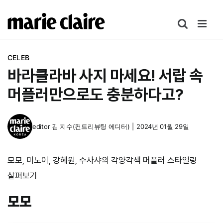
콘
텐
츠
로
CELEB
건
바라클라바 사지 마세요! 서랍 속
너
뛰
머플러만으로도 충분하다고?
기
editor
김 지수(컨트리뷰팅 에디터)
|
2024년 01월 29일
모모, 미노이, 강혜원, 수사샤의 각양각색 머플러 스타일링
살펴보기
모모