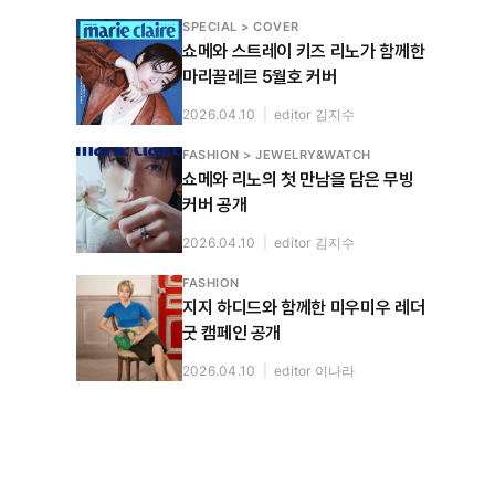
SPECIAL > COVER
쇼메와 스트레이 키즈 리노가 함께한
마리끌레르 5월호 커버
2026.04.10
|
editor 김지수
FASHION > JEWELRY&WATCH
쇼메와 리노의 첫 만남을 담은 무빙
커버 공개
2026.04.10
|
editor 김지수
FASHION
지지 하디드와 함께한 미우미우 레더
굿 캠페인 공개
2026.04.10
|
editor 이나라