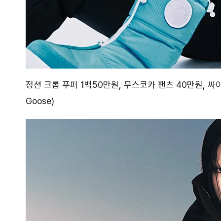
정션 크롭 푸퍼 1백50만원, 무스코카 팬츠 40만원, 
Goose)