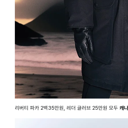
리버티 파카 2백35만원, 레더 글러브 25만원 모두
캐