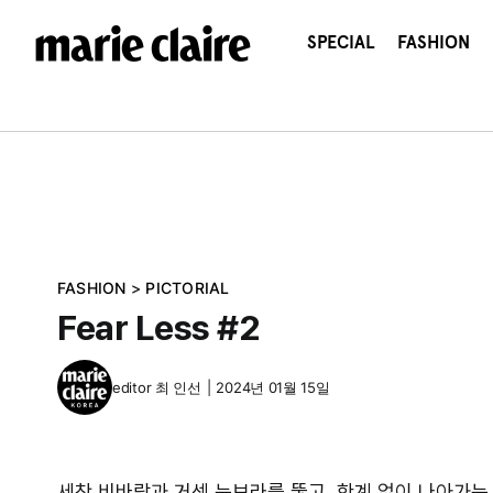
콘
텐
SPECIAL
FASHION
츠
로
건
너
뛰
기
FASHION
>
PICTORIAL
Fear Less #2
editor
최 인선
|
2024년 01월 15일
세찬 비바람과 거센 눈보라를 뚫고, 한계 없이 나아가는