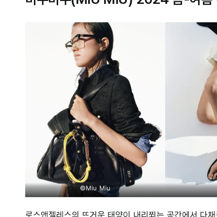
©Miu Miu
로스앤젤레스의 뜨거운 태양이 내리쬐는 공간에서 다채