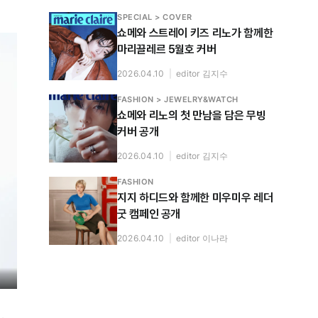
SPECIAL > COVER
쇼메와 스트레이 키즈 리노가 함께한
마리끌레르 5월호 커버
2026.04.10
|
editor 김지수
FASHION > JEWELRY&WATCH
쇼메와 리노의 첫 만남을 담은 무빙
커버 공개
2026.04.10
|
editor 김지수
FASHION
지지 하디드와 함께한 미우미우 레더
굿 캠페인 공개
2026.04.10
|
editor 이나라
.