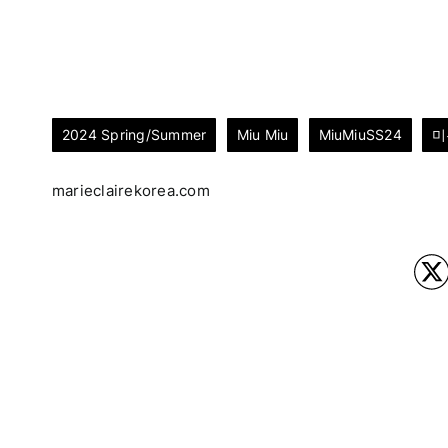
2024 Spring/Summer
Miu Miu
MiuMiuSS24
미
marieclairekorea.com