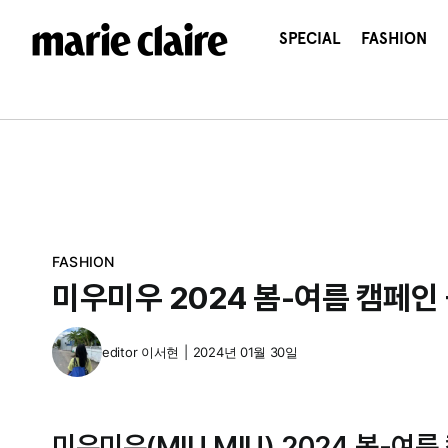
콘
텐
SPECIAL
FASHION
츠
로
건
너
뛰
기
FASHION
미우미우 2024 봄-여름 캠페인
editor
이서현
|
2024년 01월 30일
미우미우(MIU MIU) 2024 봄-여름