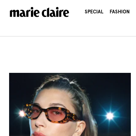
콘
텐
SPECIAL
FASHION
츠
로
건
너
뛰
기