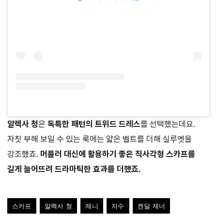
알렉사
청
은
독특한
패턴의
트위드
드레스
를 선택했는데요.
자칫 부해 보일 수 있는 룩에는 얇은 벨트를 더해 실루엣을
강조했죠.
머플러
대신에
활용하기
좋은
직사각형
스카프를
길게
늘어뜨려
드라마틱한
효과를
더했죠
.
스카프
알렉사 청
제니
지수
켄달 제너