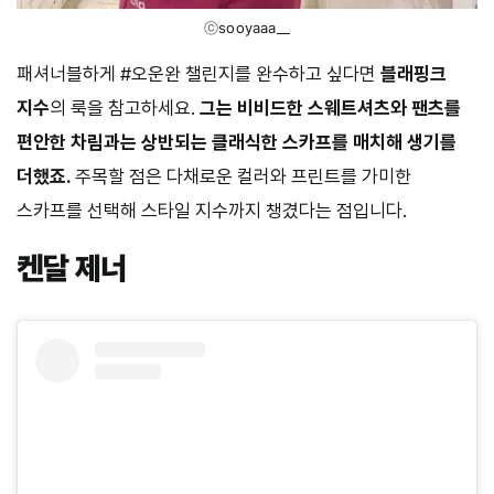
ⓒ
sooyaaa__
패셔너블하게 #오운완 챌린지를 완수하고 싶다면
블래핑크
지수
의 룩을 참고하세요.
그는 비비드한
스웨트셔츠와
팬츠를
편안한
차림과는
상반되는
클래식한
스카프를
매치해
생기를
더했죠
.
주목할 점은 다채로운 컬러와 프린트를 가미한
스카프를 선택해 스타일 지수까지 챙겼다는 점입니다.
켄달 제너