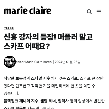
콘
텐
츠
로
CELEB
건
신흥 강자의 등장! 머플러 말고
너
뛰
스카프 어때요?
기
editor
Marie Claire Korea
|
2024년 01월 26일
적당한 보온성
과
스타일 지수
까지 갖춘
스카프
. 스카프 한 장만
있다면 단조롭고 칙칙한 겨울 데일리룩에 한 끗을 더할 수
있습니다.
블랙핑크 제니와 지수, 켄달 제너, 알렉사 청
의 일상에서 발견한
스카프 활용법
지금 만나보시죠.