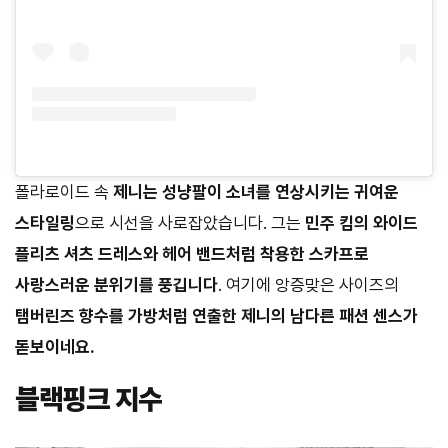
폴라로이드 속
제니는
성냥팔이
소녀를
연상시키는
귀여운
스타일링
으로 시선을 사로잡았습니다. 그는
민주
킴의
와이드
플리츠
셔츠
드레스와
헤어
밴드처럼
착용한
스카프로
사랑스러운
분위기를
풍깁니다
. 여기에 앙증맞은 사이즈의
탬버린즈
향수를
가방처럼
연출한
제니의
남다른
패션
센스가
돋보이네요
.
블랙핑크 지수