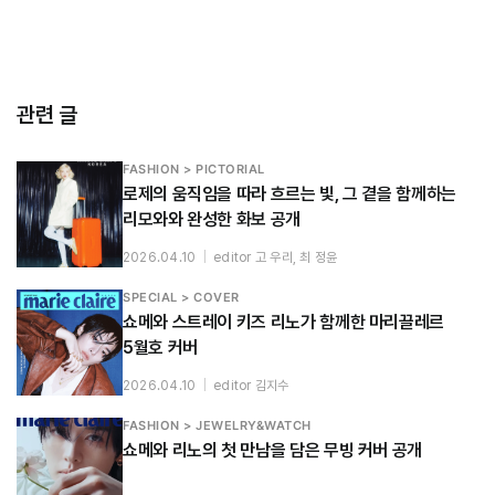
관련 글
FASHION > PICTORIAL
로제의 움직임을 따라 흐르는 빛, 그 곁을 함께하는
리모와와 완성한 화보 공개
2026.04.10
|
editor 고 우리, 최 정윤
SPECIAL > COVER
쇼메와 스트레이 키즈 리노가 함께한 마리끌레르
5월호 커버
2026.04.10
|
editor 김지수
FASHION > JEWELRY&WATCH
쇼메와 리노의 첫 만남을 담은 무빙 커버 공개