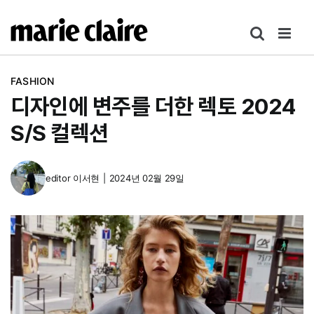
콘
텐
츠
로
FASHION
건
디자인에 변주를 더한 렉토 2024
너
뛰
S/S 컬렉션
기
editor
이서현
|
2024년 02월 29일