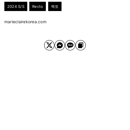
2024 S/S
Recto
렉토
marieclairekorea.com