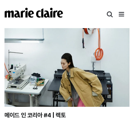
콘
텐
츠
로
건
너
뛰
기
메이드 인 코리아 #4 | 렉토