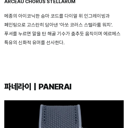
ARCEAU CHORUS STELLARUM
메종의 아이코닉한 승마 코드를 다이얼 위 인그레이빙과
페인팅으로 고스란히 담아낸 ‘아쏘 코러스 스텔라룸 워치’.
푸셔를 누르면 말을 탄 해골 기수가 춤추듯 움직이며 에르메스
특유의 신화적 유머를 선사한다.
파네라이｜PANERAI