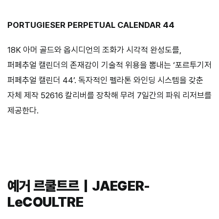
PORTUGIESER PERPETUAL CALENDAR 44
18K 아머 골드와 옵시디언의 조화가 시각적 완성도를,
퍼페추얼 캘린더의 존재감이 기술적 위용을 뽐내는 ‘포르투기저
퍼페추얼 캘린더 44’. 독자적인 펠라톤 와인딩 시스템을 갖춘
자체 제작 52616 칼리버를 장착해 무려 7일간의 파워 리저브를
제공한다.
예거 르쿨트르｜JAEGER-
LeCOULTRE