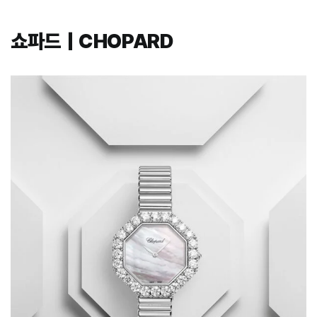
쇼파드｜CHOPARD