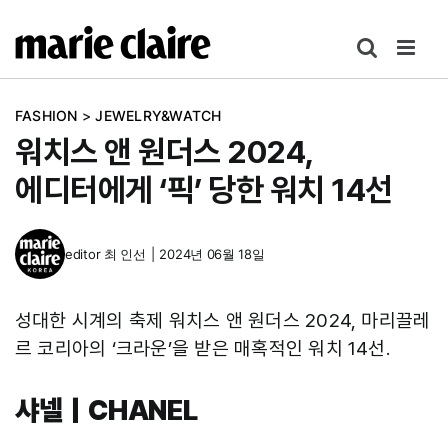
콘
텐
츠
로
FASHION
>
JEWELRY&WATCH
건
워치스 앤 원더스 2024,
너
뛰
에디터에게 ‘픽’ 당한 워치 14선
기
editor
최 인선
|
2024년 06월 18일
성대한 시계의 축제 워치스 앤 원더스 2024, 마리끌레
르 코리아의 ‘크라운’을 받은 매혹적인 워치 14선.
샤넬｜CHANEL