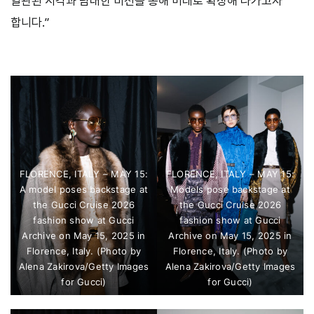
일관된 시각과 담대한 비전을 통해 미래로 확장해 나가고자
합니다.”
FLORENCE, ITALY – MAY 15:
FLORENCE, ITALY – MAY 15:
A model poses backstage at
Models pose backstage at
the Gucci Cruise 2026
the Gucci Cruise 2026
fashion show at Gucci
fashion show at Gucci
Archive on May 15, 2025 in
Archive on May 15, 2025 in
Florence, Italy. (Photo by
Florence, Italy. (Photo by
Alena Zakirova/Getty Images
Alena Zakirova/Getty Images
for Gucci)
for Gucci)