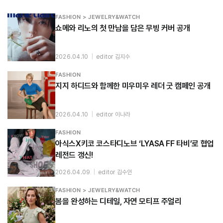
FASHION > JEWELRY&WATCH
쇼메와 리노의 첫 만남을 담은 무빙 커버 공개
2026.04.10
|
editor 김지수
FASHION
지지 하디드와 함께한 미우미우 레더 굿 캠페인 공개
2026.04.10
|
editor 이나라
FASHION
아식스X키코 코스타디노브 ‘LYASA FF 타비’로 협업
레전드 갱신!
2026.04.09
|
editor 김수인
FASHION > JEWELRY&WATCH
봄을 완성하는 디테일, 자연 모티프 주얼리