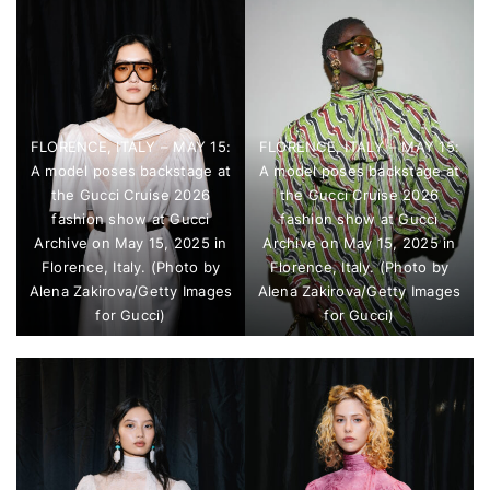
FLORENCE, ITALY – MAY 15:
FLORENCE, ITALY – MAY 15:
A model poses backstage at
A model poses backstage at
the Gucci Cruise 2026
the Gucci Cruise 2026
fashion show at Gucci
fashion show at Gucci
Archive on May 15, 2025 in
Archive on May 15, 2025 in
Florence, Italy. (Photo by
Florence, Italy. (Photo by
Alena Zakirova/Getty Images
Alena Zakirova/Getty Images
for Gucci)
for Gucci)