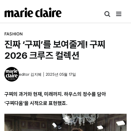
콘
텐
츠
로
FASHION
건
진짜 ‘구찌’를 보여줄게! 구찌
너
뛰
2026 크루즈 컬렉션
기
editor
김지혜
|
2025년 05월 17일
구찌의 과거와 현재, 미래까지. 하우스의 정수를 담아
‘구찌다움’을 시적으로 표현했죠.