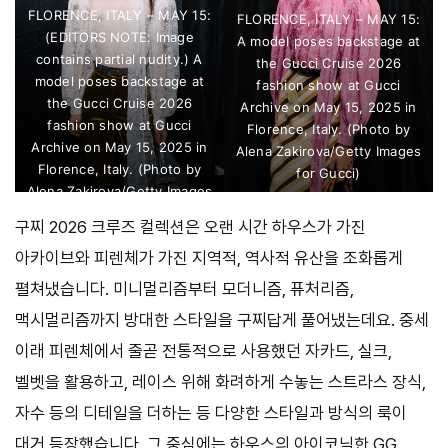
FLORENCE, ITALY – MAY 15:
FLORENCE, ITALY – MAY 15:
(EDITORS NOTE: Image
A model poses backstage at
contains partial nudity.) A
the Gucci Cruise 2026
model poses backstage at
fashion show at Gucci
the Gucci Cruise 2026
Archive on May 15, 2025 in
fashion show at Gucci
Florence, Italy. (Photo by
Archive on May 15, 2025 in
Alena Zakirova/Getty Images
Florence, Italy. (Photo by
for Gucci)
Alena Zakirova/Getty Images
for Gucci)
구찌 2026 크루즈 컬렉션은 오랜 시간 하우스가 가진
아카이브와 피렌체가 가진 지역적, 역사적 유산을 조화롭게
펼쳐냈습니다. 미니멀리즘부터 모더니즘, 퓨처리즘,
맥시멀리즘까지 방대한 스타일을 구찌답게 풀어냈는데요. 중세
이래 피렌체에서 줄곧 전통적으로 사용했던 자카드, 실크,
벨벳을 활용하고, 레이스 위해 화려하게 수놓는 스트라스 장식,
자수 등의 디테일을 더하는 등 다양한 스타일과 방식의 룩이
대거 등장했습니다. 그 중심에는 하우스의 아이코닉한 GG