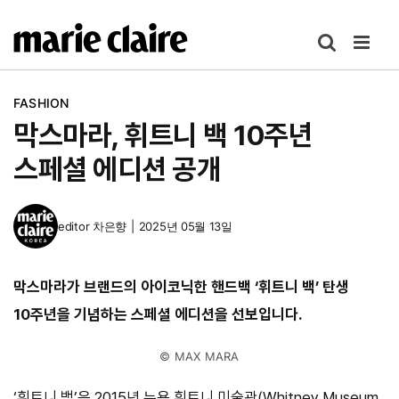
콘
텐
츠
로
FASHION
건
막스마라, 휘트니 백 10주년
너
뛰
스페셜 에디션 공개
기
editor
차은향
|
2025년 05월 13일
막스마라가 브랜드의 아이코닉한 핸드백 ‘휘트니 백’ 탄생
10주년을 기념하는 스페셜 에디션을 선보입니다.
© MAX MARA
‘휘트니 백’은 2015년 뉴욕 휘트니 미술관(Whitney Museum