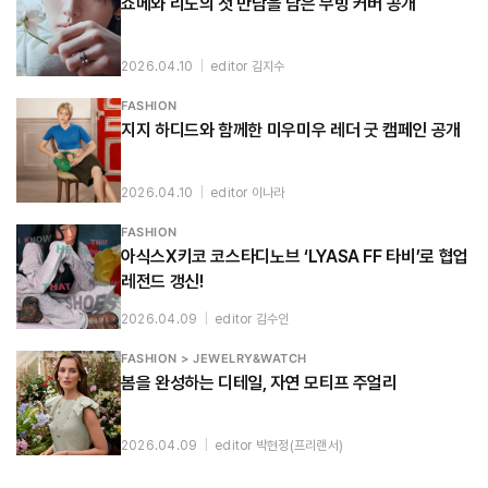
쇼메와 리노의 첫 만남을 담은 무빙 커버 공개
2026.04.10
|
editor 김지수
FASHION
지지 하디드와 함께한 미우미우 레더 굿 캠페인 공개
2026.04.10
|
editor 이나라
FASHION
아식스X키코 코스타디노브 ‘LYASA FF 타비’로 협업
레전드 갱신!
2026.04.09
|
editor 김수인
FASHION > JEWELRY&WATCH
봄을 완성하는 디테일, 자연 모티프 주얼리
2026.04.09
|
editor 박현정(프리랜서)