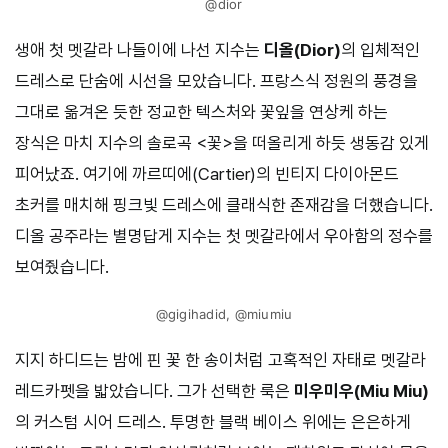
@dior
생애 첫 멧갈라 나들이에 나선 지수는
디올(Dior)
의 입체적인
드레스로 단숨에 시선을 모았습니다. 프랑스식 정원의 풍경을
그대로 옮겨온 듯한 정교한 텍스처와 꽃잎을 연상케 하는
장식은 마치 지수의 솔로곡 <꽃>을 떠올리게 하듯 생동감 있게
피어났죠. 여기에 까르띠에(Cartier)의 빈티지 다이아몬드
초커를 매치해 핑크빛 드레스에 클래식한 존재감을 더했습니다.
디올 공주라는 별명답게 지수는 첫 멧갈라에서 우아함의 정수를
보여줬습니다.
@gigihadid, @miumiu
지지 하디드는 밤에 핀 꽃 한 송이처럼 고혹적인 자태로 멧갈라
레드카펫을 밟았습니다. 그가 선택한 룩은
미우미우(Miu Miu)
의 커스텀 시어 드레스. 투명한 블랙 베이스 위에는 은은하게