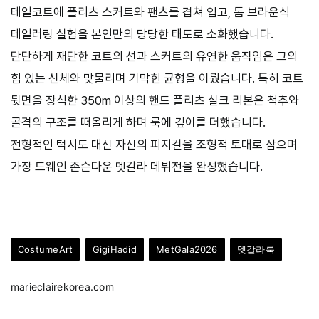
테일코트에 플리츠 스커트와 팬츠를 겹쳐 입고, 톰 브라운식
테일러링 실험을 본인만의 당당한 태도로 소화했습니다.
단단하게 재단한 코트의 선과 스커트의 유연한 움직임은 그의
힘 있는 신체와 맞물리며 기막힌 균형을 이뤘습니다. 특히 코트
뒷면을 장식한 350m 이상의 핸드 플리츠 실크 리본은 척추와
골격의 구조를 떠올리게 하며 룩에 깊이를 더했습니다.
전형적인 턱시도 대신 자신의 피지컬을 조형적 토대로 삼으며
가장 드웨인 존슨다운 멧갈라 데뷔전을 완성했습니다.
CostumeArt
GigiHadid
MetGala2026
멧갈라룩
marieclairekorea.com