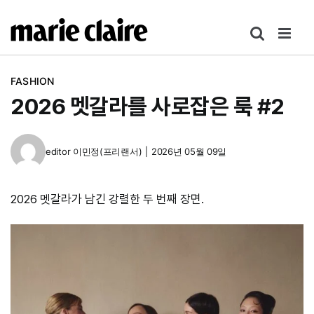
콘
텐
츠
로
FASHION
건
2026 멧갈라를 사로잡은 룩 #2
너
뛰
기
editor
이민정(프리랜서)
|
2026년 05월 09일
2026 멧갈라가 남긴 강렬한 두 번째 장면.