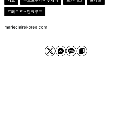
지효
투모로우바이투게더
트와이스
프레드
프레드포스텐크루즈
marieclairekorea.com