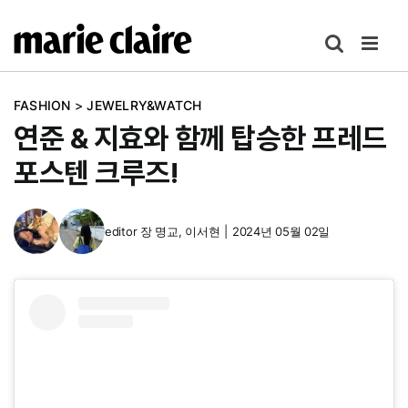
콘
텐
츠
로
FASHION
>
JEWELRY&WATCH
건
연준 & 지효와 함께 탑승한 프레드
너
뛰
포스텐 크루즈!
기
editor
장 명교
,
이서현
|
2024년 05월 02일