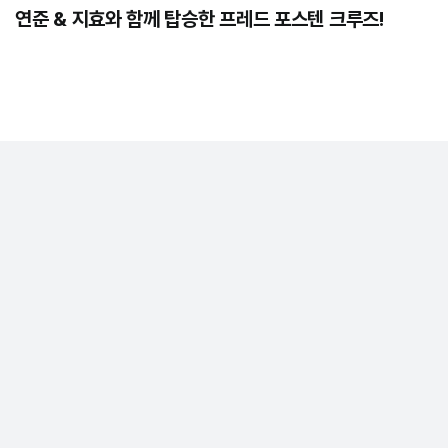
연준 & 지효와 함께 탑승한 프레드 포스텐 크루즈!
정기구독
회사소개
개인정보 취급 방침
이용약관
MASTHEAD
광고제휴