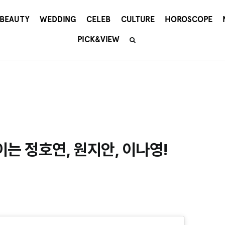
BEAUTY
WEDDING
CELEB
CULTURE
HOROSCOPE
PICK&VIEW
는 정호연, 원지안, 이나영!