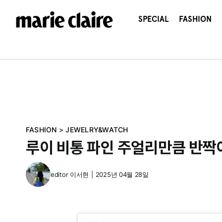
콘
텐
SPECIAL
FASHION
츠
로
건
너
뛰
기
FASHION
>
JEWELRY&WATCH
루이 비통 파인 주얼리만큼 반짝이
editor
이서현
|
2025년 04월 28일