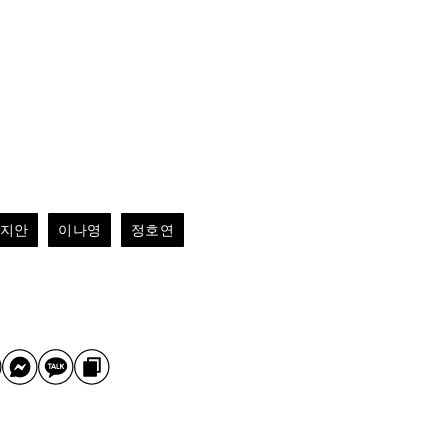
지안
이나영
정호연