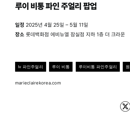
루이 비통 파인 주얼리 팝업
일정
2025년 4월 25일 – 5월 11일
장소
롯데백화점 에비뉴엘 잠실점 지하 1층 더 크라운
lv 파인주얼리
루이 비통
루이비통 파인주얼리
원
marieclairekorea.com