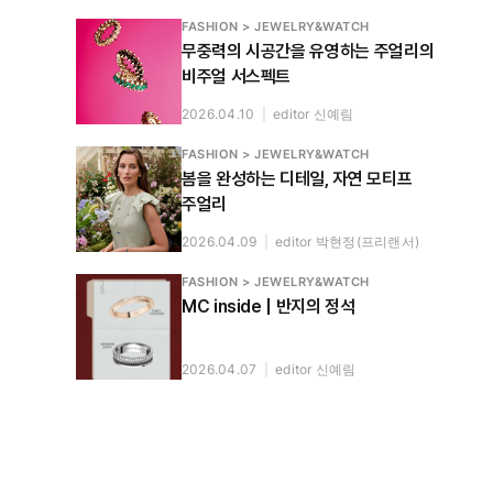
FASHION > JEWELRY&WATCH
무중력의 시공간을 유영하는 주얼리의
비주얼 서스펙트
2026.04.10
|
editor 신예림
FASHION > JEWELRY&WATCH
봄을 완성하는 디테일, 자연 모티프
주얼리
2026.04.09
|
editor 박현정(프리랜서)
FASHION > JEWELRY&WATCH
MC inside | 반지의 정석
2026.04.07
|
editor 신예림