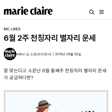
콘
텐
츠
로
MC LIKES
건
6월 2주 천칭자리 별자리 운세
너
뛰
기
editor
김 소영(프리랜서)
|
2019년 06월 05일
잘 맞는다고 소문난 6월 둘째주 천칭자리 별자리 운세
가 궁금하다면?