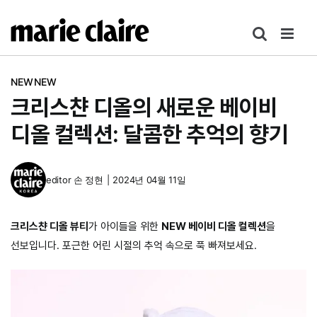
콘
텐
츠
로
NEWNEW
건
크리스챤 디올의 새로운 베이비
너
뛰
디올 컬렉션: 달콤한 추억의 향기
기
editor
손 정현
|
2024년 04월 11일
크리스챤 디올 뷰티
가 아이들을 위한
NEW 베이비 디올 컬렉션
을
선보입니다. 포근한 어린 시절의 추억 속으로 푹 빠져보세요.