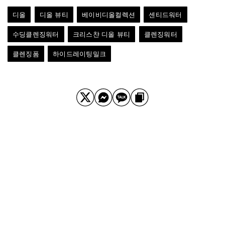
디올
디올 뷰티
베이비디올컬렉션
센티드워터
수딩클렌징워터
크리스챤 디올 뷰티
클렌징워터
클렌징폼
하이드레이팅밀크