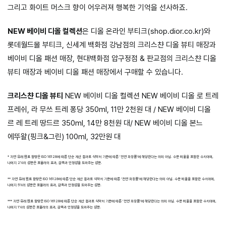
그리고 화이트 머스크 향이 어우러져 행복한 기억을 선사하죠.
NEW 베이비 디올 컬렉션
은 디올 온라인 부티크(shop.dior.co.kr)와
롯데월드몰 부티크, 신세계 백화점 강남점의 크리스챤 디올 뷰티 매장과
베이비 디올 패션 매장, 현대백화점 압구정점 & 판교점의 크리스챤 디올
뷰티 매장과 베이비 디올 패션 매장에서 구매할 수 있습니다.
크리스챤 디올 뷰티
NEW 베이비 디올 컬렉션 NEW 베이비 디올 로 트레
프레쉬, 라 무쓰 트레 퐁당 350ml, 11만 2천원 대 / NEW 베이비 디올
르 레 트레 땅드르 350ml, 14만 8천원 대/ NEW 베이비 디올 본느
에뚜왈(핑크&그린) 100ml, 32만원 대
* 자연 유래 원료 함량은 ISO 16128에 따른 단순 계산 결과로 식약처 기준에 따른 ‘천연 화장품’에 해당한다는 의미 아님. 수분 비율을 포함한 수치이며,
나머지 2%의 성분은 포뮬러의 효과, 감촉과 안정성을 도와주는 성분.
** 자연 유래 원료 함량은 ISO 16128에 따른 단순 계산 결과로 식약처 기준에 따른 ‘천연 화장품’에 해당한다는 의미 아님. 수분 비율을 포함한 수치이며,
나머지 5%의 성분은 포뮬러의 효과, 감촉과 안정성을 도와주는 성분.
*** 자연 유래 원료 함량은 ISO 16128에 따른 단순 계산 결과로 식약처 기준에 따른 ‘천연 화장품’에 해당한다는 의미 아님. 수분 비율을 포함한 수치이며,
나머지 1%의 성분은 포뮬러의 효과, 감촉과 안정성을 도와주는 성분.