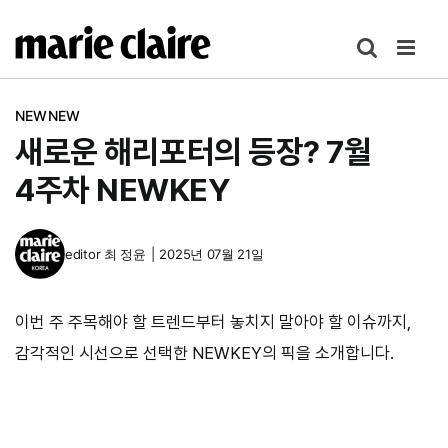
콘
텐
츠
로
NEWNEW
건
새로운 해리포터의 등장? 7월
너
뛰
4주차 NEWKEY
기
editor
최 정윤
|
2025년 07월 21일
이번 주 주목해야 할 트렌드부터 놓치지 말아야 할 이슈까지,
감각적인 시선으로 선택한 NEWKEY의 픽을 소개합니다.