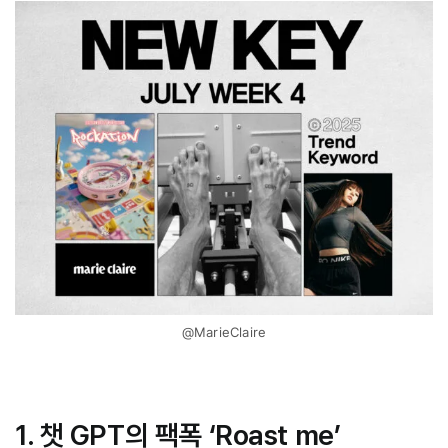
@MarieClaire
1. 챗 GPT의 팩폭 ‘Roast me’