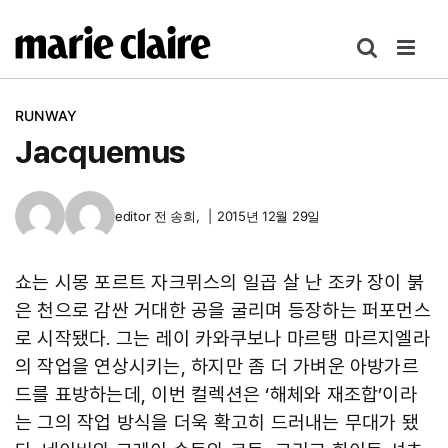
콘
텐
츠
로
RUNWAY
건
Jacquemus
너
뛰
기
editor
전 송희
,
|
2015년 12월 29일
쇼는 시몽 포르트 자크뮈스의 일곱 살 난 조카 장이 붉
은 천으로 감싼 거대한 공을 굴리며 등장하는 퍼포먼스
로 시작됐다. 그는 레이 카와쿠보나 마르탱 마르지엘라
의 작업을 연상시키는, 하지만 좀 더 가벼운 아방가르
드를 표방하는데, 이번 컬렉션은 ‘해체와 재조합’이라
는 그의 작업 방식을 더욱 확고히 드러내는 무대가 됐