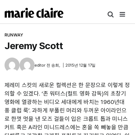
콘
텐
츠
로
RUNWAY
건
Jeremy Scott
너
뛰
기
editor
전 송희
,
|
2015년 12월 17일
제레미 스캇의 새로운 컬렉션은 한 문장으로 이렇게 정
의할 수 있겠다. ‘존 워터스(컬트 영화 감독)의 초창기
영화에 열광하는 비디오 세대에게 바치는 1960년대
풍 클럽 룩’. 과하게 부풀린 머리와 두꺼운 아이라인으
로 한껏 멋을 낸 모즈 걸들이 입은 크롭트 톱과 미니스
커트 혹은 A라인 미니드레스에는 혼을 쏙 빼놓을 만큼