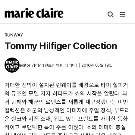
콘
텐
츠
로
RUNWAY
건
Tommy Hilfiger Collection
너
뛰
기
editor
김미강(컨트리뷰팅 에디터)
|
2016년 05월 19일
거대한 선박이 설치된 런웨이를 배경으로 타미 힐피거
의 뮤즈인 모델 지지 하디드가 쇼의 시작을 알렸다. 과
거 항해와 해군의 로맨스를 새롭게 재구성했다는 이번
컬렉션은 해군의 남성적인 이미지에 주얼 장식, 부드러
운 실크와 시폰 소재, 위트 있는 프린트를 가미한 동화
적이고 로맨틱한 룩이 주를 이뤘다. 쇼의 테마에 충실